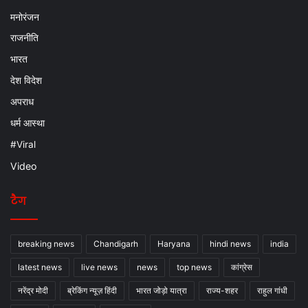
मनोरंजन
राजनीति
भारत
देश विदेश
अपराध
धर्म आस्था
#Viral
Video
टैग
breaking news
Chandigarh
Haryana
hindi news
india
latest news
live news
news
top news
कांग्रेस
नरेंद्र मोदी
ब्रेकिंग न्यूज़ हिंदी
भारत जोड़ो यात्रा
राज्य-शहर
राहुल गांधी