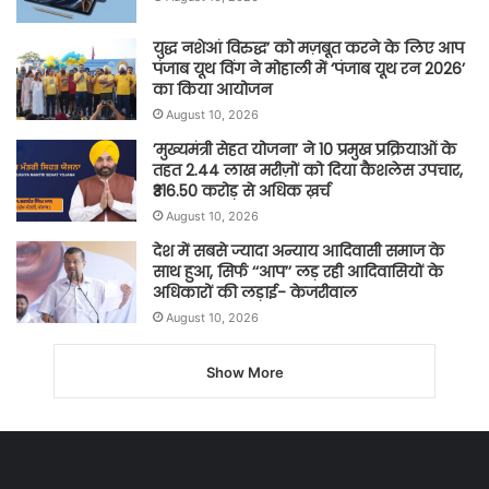
युद्ध नशेआं विरुद्ध’ को मज़बूत करने के लिए आप
पंजाब यूथ विंग ने मोहाली में ‘पंजाब यूथ रन 2026’
का किया आयोजन
August 10, 2026
’मुख्यमंत्री सेहत योजना’ ने 10 प्रमुख प्रक्रियाओं के
तहत 2.44 लाख मरीज़ों को दिया कैशलेस उपचार,
₹316.50 करोड़ से अधिक ख़र्च
August 10, 2026
देश में सबसे ज्यादा अन्याय आदिवासी समाज के
साथ हुआ, सिर्फ ‘‘आप’’ लड़ रही आदिवासियों के
अधिकारों की लड़ाई- केजरीवाल
August 10, 2026
Show More