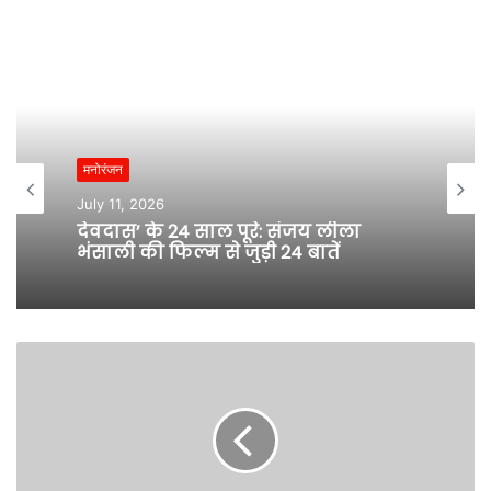
मनोरंजन
July 11, 2026
देवदास’ के 24 साल पूरे: संजय लीला
भंसाली की फिल्म से जुड़ी 24 बातें