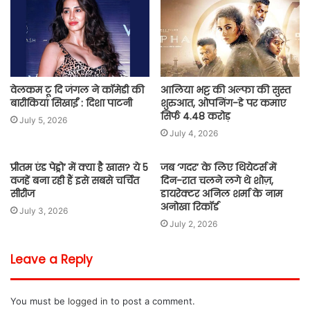
वेलकम टू दि जंगल ने कॉमेडी की
आलिया भट्ट की अल्फा की सुस्त
बारीकियां सिखाईं : दिशा पाटनी
शुरुआत, ओपनिंग-डे पर कमाए
सिर्फ 4.48 करोड़
July 5, 2026
July 4, 2026
प्रीतम एंड पेड्रो’ में क्या है खास? ये 5
जब ‘गदर’ के लिए थियेटर्स में
वजहें बना रही हैं इसे सबसे चर्चित
दिन-रात चलने लगे थे शोज़,
सीरीज
डायरेक्टर अनिल शर्मा के नाम
अनोखा रिकॉर्ड
July 3, 2026
July 2, 2026
Leave a Reply
You must be
logged in
to post a comment.