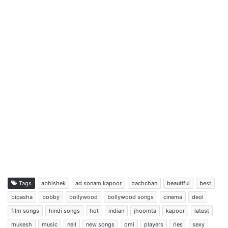
Tags
abhishek
ad sonam kapoor
bachchan
beautiful
best
bipasha
bobby
bollywood
bollywood songs
cinema
deol
film songs
hindi songs
hot
indian
jhoomta
kapoor
latest
mukesh
music
neil
new songs
omi
players
ries
sexy