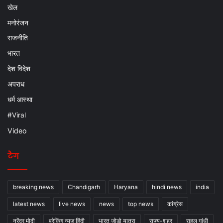
खेल
मनोरंजन
राजनीति
भारत
देश विदेश
अपराध
धर्म आस्था
#Viral
Video
टैग
breaking news
Chandigarh
Haryana
hindi news
india
latest news
live news
news
top news
कांग्रेस
नरेंद्र मोदी
ब्रेकिंग न्यूज़ हिंदी
भारत जोड़ो यात्रा
राज्य-शहर
राहुल गांधी