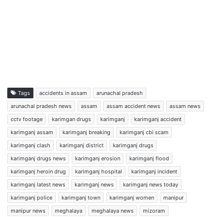
Tags
accidents in assam
arunachal pradesh
arunachal pradesh news
assam
assam accident news
assam news
cctv footage
karimgan drugs
karimganj
karimganj accident
karimganj assam
karimganj breaking
karimganj cbi scam
karimganj clash
karimganj district
karimganj drugs
karimganj drugs news
karimganj erosion
karimganj flood
karimganj heroin drug
karimganj hospital
karimganj incident
karimganj latest news
karimganj news
karimganj news today
karimganj police
karimganj town
karimganj women
manipur
manipur news
meghalaya
meghalaya news
mizoram