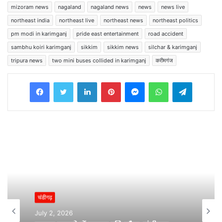
mizoram news
nagaland
nagaland news
news
news live
northeast india
northeast live
northeast news
northeast politics
pm modi in karimganj
pride east entertainment
road accident
sambhu koiri karimganj
sikkim
sikkim news
silchar & karimganj
tripura news
two mini buses collided in karimganj
करीमगंज
Facebook
Twitter
LinkedIn
Pinterest
Messenger
WhatsApp
Telegram
चंडीगढ़
July 2, 2026