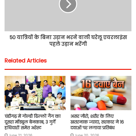
50 यात्रियों के बिना उड़ान भरने वाली घरेलू एयरलाइंस
पहले उड़ान भरेंगी
Related Articles
चंडीगढ़ में गोल्डी ढिल्लों गैंग का
असर जीरो, शरीर के लिए
दूसरा मॉड्यूल बेनकाब, 3 गुर्गे
खतरनाक ज्यादा, सरकार ने 16
हथियारों समेत अरेस्ट
दवाओं पर लगाया प्रतिबंध
June 21, 2026
June 20, 2026