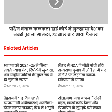
पश्चिम बंगाल कलकत्ता हाई कोर्ट ने सुलझाया देश का
सबसे पुराना मामला, 72 साल बाद आया फैसला
Related Articles
भाजपा को 2024-25 में मिला
बिहार में NDA ने जीती पांचों सीटें,
सबसे ज्यादा चंदा, रिपोर्ट में खुलासा,
राज्यसभा चुनाव में ओडिशा में चार
शेष राष्ट्रीय पार्टियों के कुल चंदे से
में से 3 पर लहराया परचम,
10 गुना से ज्यादा
हरियाणा में हंगामा
March 27, 2026
March 17, 2026
तेहरान में ‘महाविनाश’ से
सीतारमण-जया बच्चन में तीखी
डगमगाएगी अर्थव्यवस्था, अमरीका-
बहस, एंटरटेनमेंट टैक्स और
ईरान तनाव गहराया, विश्व में आपूर्ति
टिकटिंग से जुड़े मुद्दे को लेकर