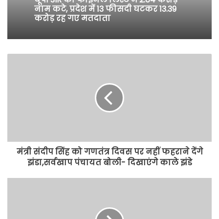
नाम कटे, प्रदेश में 13 फीसदी घटकर 13.39
करोड़ रह गए मतदाता
मंत्री संदीप सिंह को गणतंत्र दिवस पर नहीं फहराने देंगे
झंडा,सर्वखाप पंचायत बोली- दिखाएंगे काले झंडे