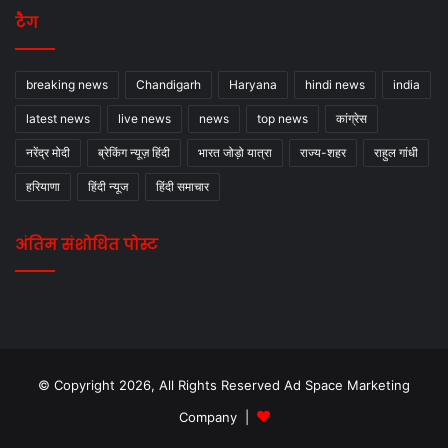
टैग
breaking news
Chandigarh
Haryana
hindi news
india
latest news
live news
news
top news
कांग्रेस
नरेंद्र मोदी
ब्रेकिंग न्यूज़ हिंदी
भारत जोड़ो यात्रा
राज्य-शहर
राहुल गांधी
हरियाणा
हिंदी न्यूज
हिंदी समाचार
अंतिम संशोधित पोस्ट
© Copyright 2026, All Rights Reserved Ad Space Marketing
Company |