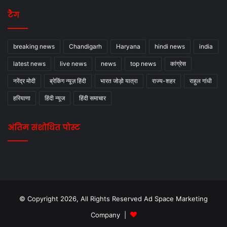
टैग
breaking news
Chandigarh
Haryana
hindi news
india
latest news
live news
news
top news
कांग्रेस
नरेंद्र मोदी
ब्रेकिंग न्यूज़ हिंदी
भारत जोड़ो यात्रा
राज्य-शहर
राहुल गांधी
हरियाणा
हिंदी न्यूज
हिंदी समाचार
अंतिम संशोधित पोस्ट
© Copyright 2026, All Rights Reserved Ad Space Marketing
Company |