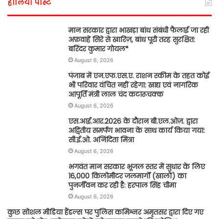
हालिया पोस्ट
मान सरकार द्वारा भाखड़ा बांध संबंधी फैलाई जा रही
अफ़वाहें सिरे से खारिज़, बांध पूरी तरह सुरक्षित:
बरिंदर कुमार गोयल*
August 6, 2026
पंजाब में एन.एफ.एस.ए. राशन स्कीम के तहत कोई
भी परिवार वंचित नहीं रहेगा: खाद्य एवं नागरिक
आपूर्ति मंत्री लाल चंद कटारूचक्क
August 6, 2026
एस.आई.आर.2026 के दौरान बी.एल.ओज़. द्वारा
अद्वितीय समर्पण भावना के साथ कार्य किया गया:
सी.ई.ओ. अनिंदिता मित्रा
August 6, 2026
भगवंत मान सरकार भूजल स्तर में सुधार के लिए
16,000 किलोमीटर जलमार्गों (खालों) का
पुनर्जीवन कर रही है: हरपाल सिंह चीमा
August 6, 2026
कुछ सोशल मीडिया हैंडल्स पर पुलिस कमिश्नर अमृतसर द्वारा दिए गए