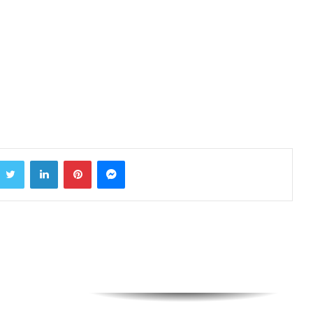
स्वतंत्रता दिवस के मौके पर किसान आज
करेंगे ट्रैक्टर मार्च
पीएम नरेंद्र मोदी ने 11वीं बार लाल किले पर
फहराया तिरंगा
दुनियाभर में भारतीय समुदाय ने हर्षोल्लास
संग स्वतंत्रता दिवस मनाया
Twitter
LinkedIn
Pinterest
Messenger
जम्मू-कश्मीर में आतंकियों से भीषण
मुठभेड़;
केजरीवाल की याचिका पर सुप्रीम कोर्ट में
इस दिन सुनवाई