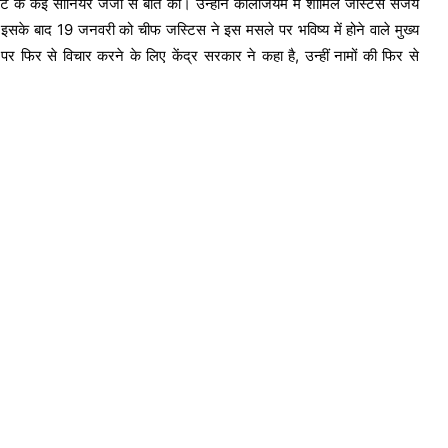
र्ट के कई सीनियर जजों से बात की। उन्होंने कॉलेजियम में शामिल जस्टिस संजय
राम रहीम के बाद अब आसाराम जेल से
े बाद 19 जनवरी को चीफ जस्टिस ने इस मसले पर भविष्य में होने वाले मुख्य
बाहर;
 पर फिर से विचार करने के लिए केंद्र सरकार ने कहा है, उन्हीं नामों की फिर से
दिल्ली में आतंकवादी गिरफ्तार, ISIS
मॉड्यूल का; NIA की ‘मोस्ट वांटेड लिस्ट’ में
शामिल था
सुप्रीम कोर्ट ने मनीष सिसोदिया पर लगाईं ये
शर्तें;
मनीष सिसोदिया पर बहुत बड़ी खबर; सुप्रीम
कोर्ट ने शराब घोटाले में दी जमानत,
हरियाणा और जम्मू-कश्मीर में विधानसभा
चुनाव का ऐलान