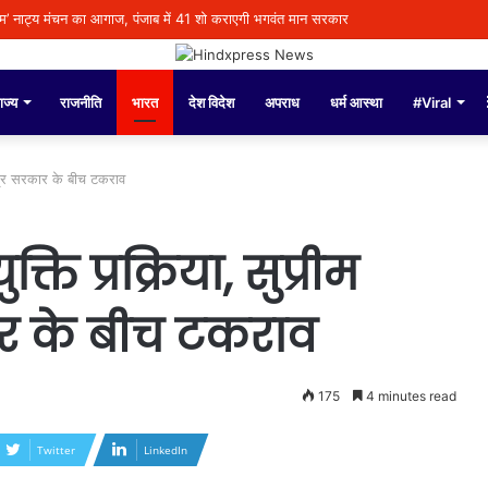
राम’ नाट्य मंचन का आगाज, पंजाब में 41 शो कराएगी भगवंत मान सरकार
ाज्य
राजनीति
भारत
देश विदेश
अपराध
धर्म आस्था
#Viral
ेंद्र सरकार के बीच टकराव
ति प्रक्रिया, सुप्रीम
कार के बीच टकराव
175
4 minutes read
Twitter
LinkedIn