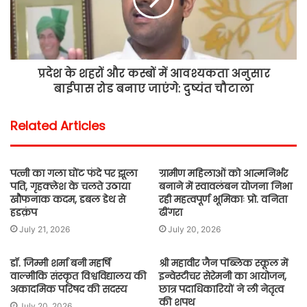
प्रदेश के शहरों और कस्बों में आवश्यकता अनुसार
बाईपास रोड बनाए जाएंगे: दुष्यंत चौटाला
Related Articles
पत्नी का गला घोंट फंदे पर झूला
ग्रामीण महिलाओं को आत्मनिर्भर
पति, गृहक्लेश के चलते उठाया
बनाने में स्वावलंबन योजना निभा
खौफनाक कदम, डबल डेथ से
रही महत्वपूर्ण भूमिकाः प्रो. वनिता
हडक़ंप
ढींगरा
July 21, 2026
July 20, 2026
डॉ. जिम्मी शर्मा बनी महर्षि
श्री महावीर जैन पब्लिक स्कूल में
वाल्मीकि संस्कृत विश्वविद्यालय की
इन्वेस्टीचर सेरेमनी का आयोजन,
अकादमिक परिषद की सदस्य
छात्र पदाधिकारियों ने ली नेतृत्व
की शपथ
July 20, 2026