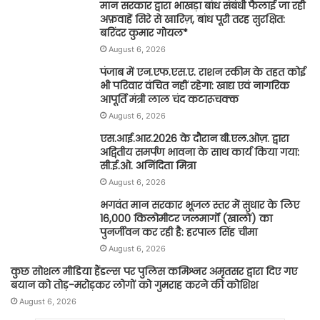
मान सरकार द्वारा भाखड़ा बांध संबंधी फैलाई जा रही
अफ़वाहें सिरे से खारिज़, बांध पूरी तरह सुरक्षित:
बरिंदर कुमार गोयल*
August 6, 2026
पंजाब में एन.एफ.एस.ए. राशन स्कीम के तहत कोई
भी परिवार वंचित नहीं रहेगा: खाद्य एवं नागरिक
आपूर्ति मंत्री लाल चंद कटारूचक्क
August 6, 2026
एस.आई.आर.2026 के दौरान बी.एल.ओज़. द्वारा
अद्वितीय समर्पण भावना के साथ कार्य किया गया:
सी.ई.ओ. अनिंदिता मित्रा
August 6, 2026
भगवंत मान सरकार भूजल स्तर में सुधार के लिए
16,000 किलोमीटर जलमार्गों (खालों) का
पुनर्जीवन कर रही है: हरपाल सिंह चीमा
August 6, 2026
कुछ सोशल मीडिया हैंडल्स पर पुलिस कमिश्नर अमृतसर द्वारा दिए गए
बयान को तोड़-मरोड़कर लोगों को गुमराह करने की कोशिश
August 6, 2026