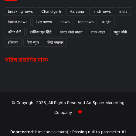
breaking news
Chandigarh
Haryana
hindi news
india
latest news
live news
news
top news
कांग्रेस
नरेंद्र मोदी
ब्रेकिंग न्यूज़ हिंदी
भारत जोड़ो यात्रा
राज्य-शहर
राहुल गांधी
हरियाणा
हिंदी न्यूज
हिंदी समाचार
अंतिम संशोधित पोस्ट
© Copyright 2026, All Rights Reserved Ad Space Marketing
Company |
Deprecated
: htmlspecialchars(): Passing null to parameter #1