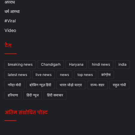
अपराध
धर्म आस्था
#Viral
Video
टैग
breaking news
Chandigarh
Haryana
hindi news
india
latest news
live news
news
top news
कांग्रेस
नरेंद्र मोदी
ब्रेकिंग न्यूज़ हिंदी
भारत जोड़ो यात्रा
राज्य-शहर
राहुल गांधी
हरियाणा
हिंदी न्यूज
हिंदी समाचार
अंतिम संशोधित पोस्ट