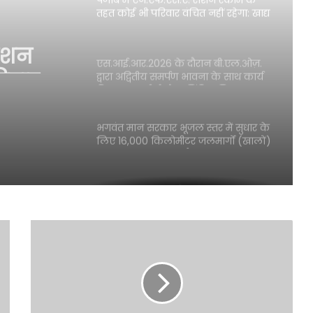
तहत कोई भी परिवार वंचित नहीं रहेगा: खाद्य
एवं नागरिक आपूर्ति मंत्री लाल चंद
राशन
कटारूचक्क
िवार
एस.आई.आर.2026 के दौरान बी.एल.ओज़.
द्वारा अद्वितीय समर्पण भावना के साथ कार्य
किया गया: सी.ई.ओ. अनिंदिता मित्रा
ल चंद
भगवंत मान सरकार भूजल स्तर में सुधार के
लिए 16,000 किलोमीटर जलमार्गों (खालों)
का पुनर्जीवन कर रही है: हरपाल सिंह चीमा
कुछ सोशल मीडिया हैंडल्स पर पुलिस
कमिश्नर अमृतसर द्वारा दिए गए बयान को
तोड़-मरोड़कर लोगों को गुमराह करने की
कोशिश
मानवता के आधार पर जगतार सिंह हवारा
को अपनी बीमार माता से मिलने के लिए 10
दिन की पैरोल दी जानी चाहिए- मुख्यमंत्री
भगवंत सिंह मान