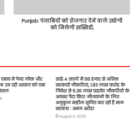
पंजाब पुलिस के ‘गैंगस्टरां ते वार’ अभियान
ने संगठित अपराध के विरुद्ध निरंतर
कार्रवाई के 200 दिन पूरे किए ; 1.09 लाख
से अधिक छापेमारियाँ कीं, 1,532 घोषित
Punjab: पंजाबियों को रोजगार देने वाले उद्योगों
अपराधी गिरफ़्तार किए*
को मिलेगी सब्सिडी,
मोहाली से ‘हमारे राम’ नाट्य मंचन का
आगाज, पंजाब में 41 शो कराएगी भगवंत
मान सरकार
सीमा पार से तस्करी वाले मॉड्यूल से संबंधित
पांच व्यक्ति 21 किलो हेरोइन, 970 ग्राम
आईसीई और एक पिस्तौल सहित गिरफ्तार
 दबाव में पेपर लीक और
साढ़े 4 सालों में 68 हजार से अधिक
फ उठ रही आवाज को दबा
सरकारी नौकरियां, 1.83 लाख करोड़ के
कनाडा में प्रभावित पंजाबी विद्यार्थियों के
रीवाल
निवेश से 6.36 लाख प्राइवेट नौकरियों के
हितों की रक्षा के लिए हरसंभव प्रयास करेगी
अवसर पैदा किए: नौजवानों के लिए
पंजाब सरकार : डॉ. रवजोत सिंह
6
अनुकूल माहौल सृजित कर रही है मान
सरकार : अमन अरोड़ा
August 6, 2026