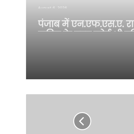
August 6, 2026
पंजाब में एन.एफ.एस.ए. 
स्कीम के तहत कोई भी पर
वंचित नहीं रहेगा: खाद्य एवं
नागरिक आपूर्ति मंत्री ला
कटारूचक्क