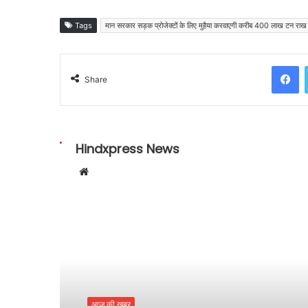
Tags
मान सरकार सड़क प्रोजेक्टों के लिए मुहैया करवाएगी करीब 400 लाख टन राख
Facebook
Share
Hindxpress News
W
e
b
s
i
Read Next
t
e
आज की ख़बर