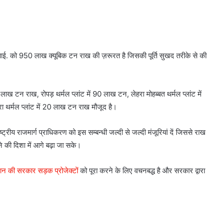
च.ए.आई. को 950 लाख क्यूबिक टन राख की ज़रूरत है जिसकी पूर्ति सुखद तरीके से की
 लाख टन राख, रोपड़ थर्मल प्लांट में 90 लाख टन, लेहरा मोहब्बत थर्मल प्लांट में
ा थर्मल प्लांट में 20 लाख टन राख मौजूद है।
ष्ट्रीय राजमार्ग प्राधिकरण को इस सम्बन्धी जल्दी से जल्दी मंजूरियां दें जिससे राख
े की दिशा में आगे बढ़ा जा सके।
मान सरकार द्वारा भाखड़ा बांध संबंधी फैलाई
मान की सरकार सड़क प्रोजेक्टों
को पूरा करने के लिए वचनबद्ध है और सरकार द्वारा
जा रही अफ़वाहें सिरे से खारिज़, बांध पूरी तरह
सुरक्षित: बरिंदर कुमार गोयल*
पंजाब में एन.एफ.एस.ए. राशन स्कीम के