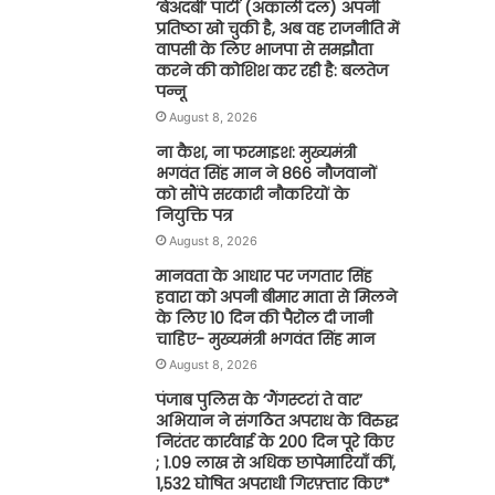
‘बेअदबी’ पार्टी (अकाली दल) अपनी
प्रतिष्ठा खो चुकी है, अब वह राजनीति में
वापसी के लिए भाजपा से समझौता
करने की कोशिश कर रही है: बलतेज
पन्नू
August 8, 2026
ना कैश, ना फरमाइश: मुख्यमंत्री
भगवंत सिंह मान ने 866 नौजवानों
को सौंपे सरकारी नौकरियों के
नियुक्ति पत्र
August 8, 2026
मानवता के आधार पर जगतार सिंह
हवारा को अपनी बीमार माता से मिलने
के लिए 10 दिन की पैरोल दी जानी
चाहिए- मुख्यमंत्री भगवंत सिंह मान
August 8, 2026
पंजाब पुलिस के ‘गैंगस्टरां ते वार’
अभियान ने संगठित अपराध के विरुद्ध
निरंतर कार्रवाई के 200 दिन पूरे किए
; 1.09 लाख से अधिक छापेमारियाँ कीं,
1,532 घोषित अपराधी गिरफ़्तार किए*