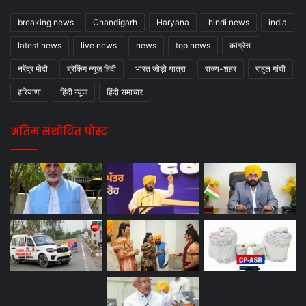
breaking news
Chandigarh
Haryana
hindi news
india
latest news
live news
news
top news
कांग्रेस
नरेंद्र मोदी
ब्रेकिंग न्यूज़ हिंदी
भारत जोड़ो यात्रा
राज्य-शहर
राहुल गांधी
हरियाणा
हिंदी न्यूज
हिंदी समाचार
अंतिम संशोधित पोस्ट