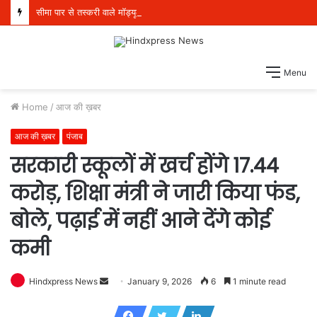
सीमा पार से तस्करी वाले मॉड्यूल से संबंधित पांच व्यक्ति 21 किलो हेरोइन, 970 ग्राम आईसीई और एक पिस्तौल सहित गिरफ्तार
Menu
Home
/
आज की ख़बर
आज की ख़बर
पंजाब
सरकारी स्कूलों में खर्च होंगे 17.44
करोड़, शिक्षा मंत्री ने जारी किया फंड,
बोले, पढ़ाई में नहीं आने देंगे कोई
कमी
Hindxpress News
S
January 9, 2026
6
1 minute read
e
n