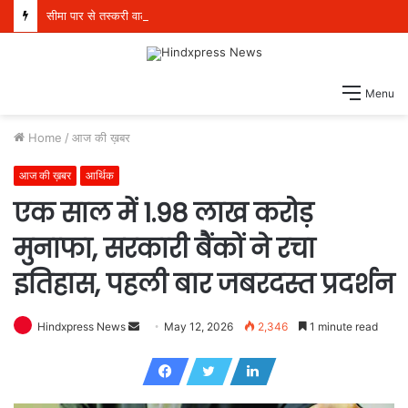
सीमा पार से तस्करी वाले मॉड्यूल से संबंधित पांच व्यक्ति 21 किलो हेरोइन, 970 ग्राम आईसीई और एक पिस्तौल सहित गिरफ्तार
Menu
Home
/
आज की ख़बर
आज की ख़बर
आर्थिक
एक साल में 1.98 लाख करोड़
मुनाफा, सरकारी बैंकों ने रचा
इतिहास, पहली बार जबरदस्त प्रदर्शन
Hindxpress News
S
May 12, 2026
2,346
1 minute read
e
n
d