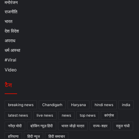
मनोरंजन
राजनीति
भारत
देश विदेश
अपराध
धर्म आस्था
#Viral
Video
टैग
breaking news
Chandigarh
Haryana
hindi news
india
latest news
live news
news
top news
कांग्रेस
नरेंद्र मोदी
ब्रेकिंग न्यूज़ हिंदी
भारत जोड़ो यात्रा
राज्य-शहर
राहुल गांधी
हरियाणा
हिंदी न्यूज
हिंदी समाचार