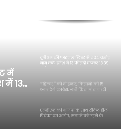
हर किसान के खाते में आएंगे नौ हजार,
बंगाल चुनाव से पहले PM का वादा, बाजार
से बाहर होंगे TMC के दलाल
लगातार तीसरी बार राज्यसभा के
उपसभापति चुने हरिवंश
यूपी SIR की फाइनल लिस्ट में 2.04 करोड़
नाम कटे, प्रदेश में 13 फीसदी घटकर 13.39
करोड़ रह गए मतदाता
 में
 में 13
महिलाओं को दो हजार, किसानों को 15
हजार देगी कांग्रेस, जारी किया पांच गारंटी
़ रह
वाला घोषणा पत्र
एलडीएफ की भाजपा के साथ सीक्रेट डील,
प्रियंका का आरोप, सत्ता में बने रहने के
लिए विचारधारा को ताक पर रखा