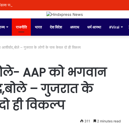
ंडल्स पर पुलिस कमिश्नर अमृतसर द्वारा दिए गए बयान को तोड़-मरोड़कर लोगों को गुमराह करने क
ाज्य
राजनीति
भारत
देश विदेश
अपराध
धर्म आस्था
#Viral
आशीर्वाद,बोले – गुजरात के लोगों के पास केवल दो ही विकल्प
बोले- AAP को भगवान
द,बोले – गुजरात के
दो ही विकल्प
311
2 minutes read