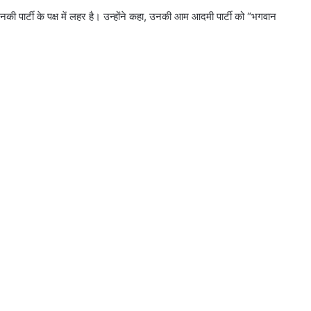
उनकी पार्टी के पक्ष में लहर है। उन्होंने कहा, उनकी आम आदमी पार्टी को “भगवान
लगातार तीसरी बार राज्यसभा के
उपसभापति चुने हरिवंश
यूपी SIR की फाइनल लिस्ट में 2.04 करोड़
नाम कटे, प्रदेश में 13 फीसदी घटकर 13.39
करोड़ रह गए मतदाता
महिलाओं को दो हजार, किसानों को 15
हजार देगी कांग्रेस, जारी किया पांच गारंटी
वाला घोषणा पत्र
एलडीएफ की भाजपा के साथ सीक्रेट डील,
प्रियंका का आरोप, सत्ता में बने रहने के
लिए विचारधारा को ताक पर रखा