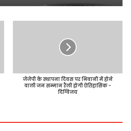
पश्चिम बंगाल में 60 लाख में से 47 लाख
आपत्तियों का हुआ निपटारा
BJP को सत्ता से हटाकर ही मरूंगी, ममता की
हुंकार, पुलिस पर TMC वर्कर्ज को धमकाने
का आरोप
बारामती उपचुनाव में रिकॉर्ड वोटों से जीतीं
सुनेत्रा पवार, 218,930 वोटों से दर्ज की भारी
जीत
जेजेपी के स्थापना दिवस पर भिवानी में होने
वाली जन सम्मान रैली होगी ऐतिहासिक -
मतदाताओं को धमकाने की रणनीति खत्म
दिग्विजय
करें, दूसरे फेज की वोटिंग से पहले ईडी का
पुलिस अधिकारियों को सख्त निर्देश
बंगाल में वोटिंग का नया रिकार्ड, ममता के
राज्य में 92 फीसदी मतदान, तमिलनाडु में
85% वोटिंग