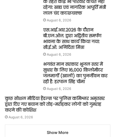
के तहत कोई भी परिवार वंचित नहीं
रहेगा: खाद्य एवं नागरिक आपूर्ति मंत्री
लाल चंद कटारूचक्क
August 6, 2026
एस.आई.आर.2026 के दौरान
बी.एल.ओज़. द्वारा अद्वितीय समर्पण
भावना के साथ कार्य किया गया:
सी.ई.ओ. अनिंदिता मित्रा
August 6, 2026
भगवंत मान सरकार भूजल स्तर में
सुधार के लिए 16,000 किलोमीटर
जलमार्गों (खालों) का पुनर्जीवन कर
रही है: हरपाल सिंह चीमा
August 6, 2026
कुछ सोशल मीडिया हैंडल्स पर पुलिस कमिश्नर अमृतसर
द्वारा दिए गए बयान को तोड़-मरोड़कर लोगों को गुमराह
करने की कोशिश
August 6, 2026
Show More