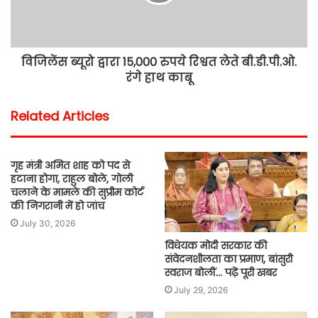
विजिलेंस ब्यूरो द्वारा 15,000 रुपये रिश्वत लेते बी.डी.पी.ओ.
रंगे हाथ काबू
Related Articles
गृह मंत्री अमित शाह को पद से
हटाना होगा, राहुल बोले, गोली
चलाने के मामले की सुप्रीम कोर्ट
की निगरानी में हो जांच
July 30, 2026
विधेयक मोदी सरकार की
संवेदनशीलता का प्रमाण, बांसुरी
स्वराज बोलीं… पढ़ें पूरी खबर
July 29, 2026