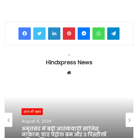
Facebook
Twitter
LinkedIn
Pinterest
Messenger
WhatsApp
Telegram
Hindxpress News
W
e
b
s
i
t
आज की ख़बर
e
August 4, 2026
अमृतसर में बड़ी आतंकवादी साजिश
नाकाम; चार पेट्रोल बम और 3 पिस्तौलों