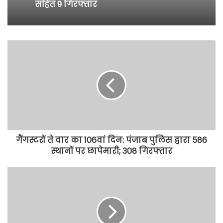
सहित 9 गिरफ्तार
गैंगस्टरों ते वार का 106वां दिन: पंजाब पुलिस द्वारा 586
स्थानों पर छापेमारी; 308 गिरफ्तार