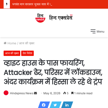
भगवंत मान सरकार भूजल स्तर में सुधार के लिए 16,000 किलोमीटर जलमार्गों (खालों) का पुनर्जीवन कर रही है: हरपाल सिंह चीमा
Menu
Home
/
आज की ख़बर
आज की ख़बर
देश विदेश
व्हाइट हाउस के पास फायरिंग,
Attacker ढेर, परिसर में लॉकडाउन,
अंदर कार्यक्रम में हिस्सा ले रहे थे ट्रंप
Hindxpress News
S
May 6, 2026
5
1 minute read
e
n