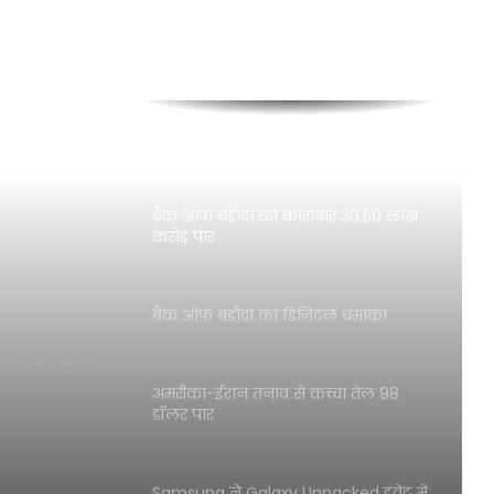
रुपए से भी कम
Honda का नया EV स्कूटर QC3 लांच,
सिंगल चार्ज में 150KM+ रेंज और कई स्मार्ट
फीचर्स
बैंक ऑफ बड़ौदा का कारोबार 30.50 लाख
करोड़ पार
बार
बैंक ऑफ बड़ौदा का डिजिटल धमाका
अमरीका-ईरान तनाव से कच्चा तेल 98
डॉलर पार
Samsung ने Galaxy Unpacked इवेंट में