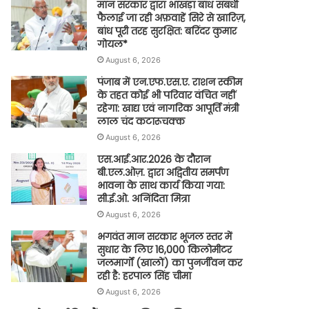
मान सरकार द्वारा भाखड़ा बांध संबंधी
फैलाई जा रही अफ़वाहें सिरे से खारिज़,
बांध पूरी तरह सुरक्षित: बरिंदर कुमार
गोयल*
August 6, 2026
पंजाब में एन.एफ.एस.ए. राशन स्कीम
के तहत कोई भी परिवार वंचित नहीं
रहेगा: खाद्य एवं नागरिक आपूर्ति मंत्री
लाल चंद कटारूचक्क
August 6, 2026
एस.आई.आर.2026 के दौरान
बी.एल.ओज़. द्वारा अद्वितीय समर्पण
भावना के साथ कार्य किया गया:
सी.ई.ओ. अनिंदिता मित्रा
August 6, 2026
भगवंत मान सरकार भूजल स्तर में
सुधार के लिए 16,000 किलोमीटर
जलमार्गों (खालों) का पुनर्जीवन कर
रही है: हरपाल सिंह चीमा
August 6, 2026