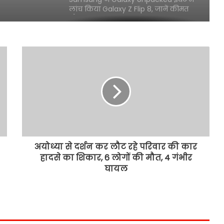
लांच किया Galaxy Z Flip 8, जानें कीमत
और फीचर्स
सती साध्वी बहन कृष्णामूर्ति विश्वास जी की
जयंती के उपलक्ष्य में 3 से 9 अगस्त तक
गुरुदेव श्री स्वामी विश्वास जी के आशीर्वाद
एप्पल ने बनाया कमाई का नया रिकॉर्ड
Lyne ने लांच किया नया 50W वायरलेस
स्पीकर, जानें कीमत और फीचर्स
अयोध्या से दर्शन कर लौट रहे परिवार की कार
हादसे का शिकार, 6 लोगों की मौत, 4 गंभीर
Avore Electric EX भारत में लांच, सिंगल
घायल
चार्ज में 260 KM रेंज का दावा, जानें कीमत
और फीचर्स
Vivo T5e भारत में लांच, कीमत 14 हजार
रुपए से भी कम