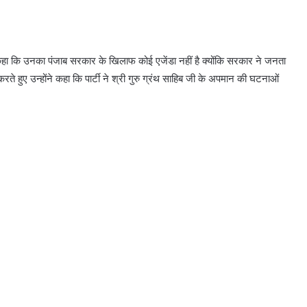
मान सरकार द्वारा भाखड़ा बांध संबंधी फैलाई
 ने कहा कि उनका पंजाब सरकार के खिलाफ कोई एजेंडा नहीं है क्योंकि सरकार ने जनता
जा रही अफ़वाहें सिरे से खारिज़, बांध पूरी तरह
 हुए उन्होंने कहा कि पार्टी ने श्री गुरु ग्रंथ साहिब जी के अपमान की घटनाओं
सुरक्षित: बरिंदर कुमार गोयल*
पंजाब में एन.एफ.एस.ए. राशन स्कीम के
तहत कोई भी परिवार वंचित नहीं रहेगा: खाद्य
एवं नागरिक आपूर्ति मंत्री लाल चंद
कटारूचक्क
एस.आई.आर.2026 के दौरान बी.एल.ओज़.
द्वारा अद्वितीय समर्पण भावना के साथ कार्य
किया गया: सी.ई.ओ. अनिंदिता मित्रा
भगवंत मान सरकार भूजल स्तर में सुधार के
लिए 16,000 किलोमीटर जलमार्गों (खालों)
का पुनर्जीवन कर रही है: हरपाल सिंह चीमा