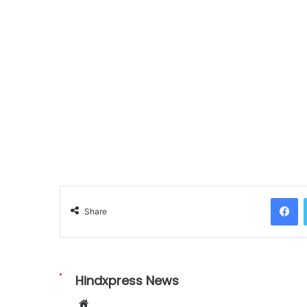
Facebook
Share
Hindxpress News
W