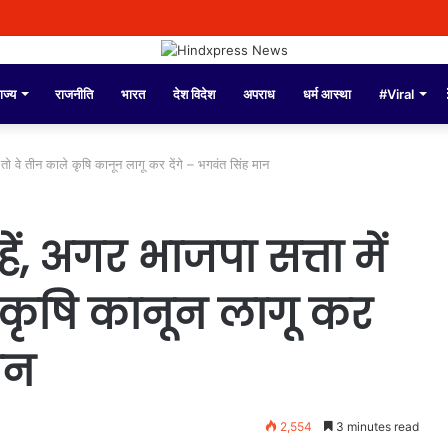
ाज्य
राजनीति
भारत
देश विदेश
अपराध
धर्म आस्था
#Viral
तो वे तीन काले कृषि कानून लागू कर देंगे – भगवंत सिंह मान
ं, अगर भाजपा सत्ता में
 कृषि कानून लागू कर
ान
2,554
3 minutes read