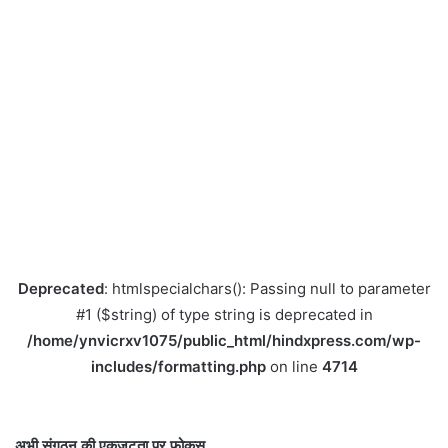
Deprecated
: htmlspecialchars(): Passing null to parameter
#1 ($string) of type string is deprecated in
/home/ynvicrxv1075/public_html/hindxpress.com/wp-
includes/formatting.php
on line
4714
अभी संगठन की एकजुटता पर फोकस