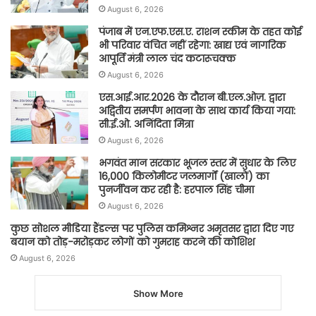
August 6, 2026
पंजाब में एन.एफ.एस.ए. राशन स्कीम के तहत कोई
भी परिवार वंचित नहीं रहेगा: खाद्य एवं नागरिक
आपूर्ति मंत्री लाल चंद कटारूचक्क
August 6, 2026
एस.आई.आर.2026 के दौरान बी.एल.ओज़. द्वारा
अद्वितीय समर्पण भावना के साथ कार्य किया गया:
सी.ई.ओ. अनिंदिता मित्रा
August 6, 2026
भगवंत मान सरकार भूजल स्तर में सुधार के लिए
16,000 किलोमीटर जलमार्गों (खालों) का
पुनर्जीवन कर रही है: हरपाल सिंह चीमा
August 6, 2026
कुछ सोशल मीडिया हैंडल्स पर पुलिस कमिश्नर अमृतसर द्वारा दिए गए
बयान को तोड़-मरोड़कर लोगों को गुमराह करने की कोशिश
August 6, 2026
Show More