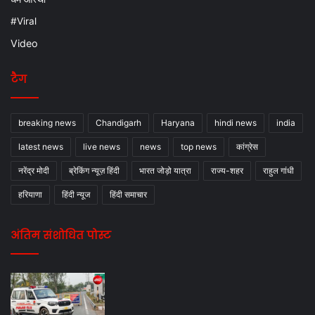
#Viral
Video
टैग
breaking news
Chandigarh
Haryana
hindi news
india
latest news
live news
news
top news
कांग्रेस
नरेंद्र मोदी
ब्रेकिंग न्यूज़ हिंदी
भारत जोड़ो यात्रा
राज्य-शहर
राहुल गांधी
हरियाणा
हिंदी न्यूज
हिंदी समाचार
अंतिम संशोधित पोस्ट