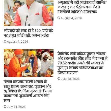
अमृतसर में बड़ी आतंकवादी साजिश
नाकाम; चार पेट्रोल बम और 3
पिस्तौलों सहित 9 गिरफ्तार
August 4, 2026
नोटबंदी की तरह ही है E20; दावे बड़े
पर सबूत कोई नहीं: अमन अरोड़ा
August 4, 2026
कैबिनेट मंत्री बरिंदर कुमार गोयल
और तरुनप्रीत सिंह सौंद ने खन्ना में
70.52 करोड़ रुपये की लागत से
पूर्ण हुए सिंचाई परियोजनाओं का
किया उद्घाटन
July 28, 2026
पंजाब सरकार पहली अगस्त से
खाटू श्याम, सालासर, वृंदावन और
ऋषिकेश के लिए मुफ्त तीर्थ यात्रा
करवाएगी: मुख्यमंत्री भगवंत सिंह
मान
July 31, 2026