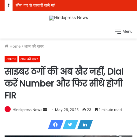
सीमा पार से तस्करी वाले मॉड्यूल से संबंधित पांच व्यक्ति 21 किलो हेरोइन, 970 ग्राम आईसीई और एक पिस्तौल सहित गिरफ्तार
Menu
Home
/
आज की ख़बर
अपराध
आज की ख़बर
साइबर ठगों की अब खैर नहीं, Dial
करें Number और फिर सीधे होगी
FIR
Hindxpress News
S
May 26, 2025
23
1 minute read
e
n
d