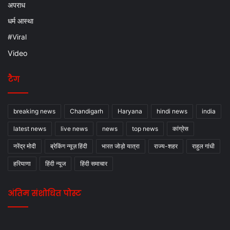
अपराध
धर्म आस्था
#Viral
Video
टैग
breaking news
Chandigarh
Haryana
hindi news
india
latest news
live news
news
top news
कांग्रेस
नरेंद्र मोदी
ब्रेकिंग न्यूज़ हिंदी
भारत जोड़ो यात्रा
राज्य-शहर
राहुल गांधी
हरियाणा
हिंदी न्यूज
हिंदी समाचार
अंतिम संशोधित पोस्ट