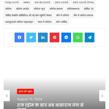
long covid
news
ola de covid
zero covid
zero covid china
कोरोना
कोरोना अपडेट
कोरोना न्यूज
कोरोना वायरस
कोरोनावायरस
कोविड 19
कोविड वैक्सीन कोविशील्ड की नई खेप पहुंचेगी भोपाल
चीन में कोरोना
चीन में कोरोना वायरस
डब्ल्यूएचओ कोरोना गाइडलाइन
भारत में कोरोना
लॉन्ग कोविड
Facebook
Twitter
LinkedIn
Pinterest
Messenger
WhatsApp
Telegram
आज की ख़बर
August 13, 2024
राम रहीम के बाद अब आसाराम जेल से