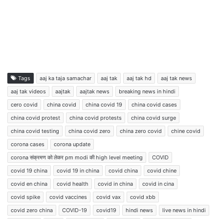
Tags
aaj ka taja samachar
aaj tak
aaj tak hd
aaj tak news
aaj tak videos
aajtak
aajtak news
breaking news in hindi
cero covid
china covid
china covid 19
china covid cases
china covid protest
china covid protests
china covid surge
china covid testing
china covid zero
china zero covid
chine covid
corona cases
corona update
corona संक्रमण को लेकर pm modi की high level meeting
COVID
covid 19 china
covid 19 in china
covid china
covid chine
covid en china
covid health
covid in china
covid in cina
covid spike
covid vaccines
covid vax
covid xbb
covid zero china
COVID-19
covid19
hindi news
live news in hindi