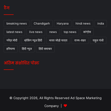
टैग
breaking news
Chandigarh
Haryana
hindi news
india
latest news
live news
news
top news
कांग्रेस
नरेंद्र मोदी
ब्रेकिंग न्यूज़ हिंदी
भारत जोड़ो यात्रा
राज्य-शहर
राहुल गांधी
हरियाणा
हिंदी न्यूज
हिंदी समाचार
अंतिम संशोधित पोस्ट
© Copyright 2026, All Rights Reserved Ad Space Marketing
Company |