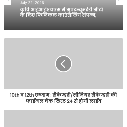
July 22, 2026
कुवि आईआईएचएस में सुपरन्यूमरेरी सीटों
के लिए फिजिकल काउंसलिंग संपन्न,
10th व 12th एग्जाम : सैकेण्डरी/सीनियर सैकेण्डरी की
फाईनल चैक लिस्ट 24 से होगी लाईव