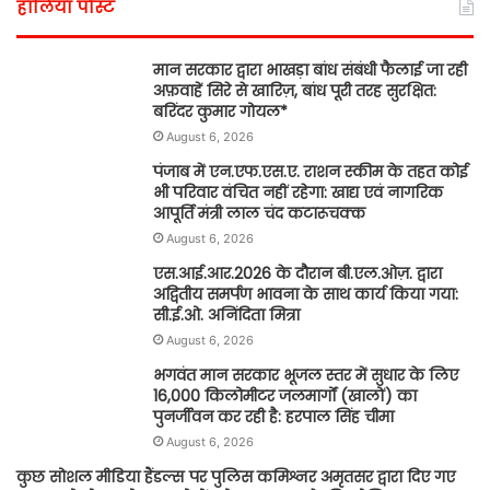
हालिया पोस्ट
मान सरकार द्वारा भाखड़ा बांध संबंधी फैलाई जा रही
अफ़वाहें सिरे से खारिज़, बांध पूरी तरह सुरक्षित:
बरिंदर कुमार गोयल*
August 6, 2026
पंजाब में एन.एफ.एस.ए. राशन स्कीम के तहत कोई
भी परिवार वंचित नहीं रहेगा: खाद्य एवं नागरिक
आपूर्ति मंत्री लाल चंद कटारूचक्क
August 6, 2026
एस.आई.आर.2026 के दौरान बी.एल.ओज़. द्वारा
अद्वितीय समर्पण भावना के साथ कार्य किया गया:
सी.ई.ओ. अनिंदिता मित्रा
August 6, 2026
भगवंत मान सरकार भूजल स्तर में सुधार के लिए
16,000 किलोमीटर जलमार्गों (खालों) का
पुनर्जीवन कर रही है: हरपाल सिंह चीमा
August 6, 2026
कुछ सोशल मीडिया हैंडल्स पर पुलिस कमिश्नर अमृतसर द्वारा दिए गए