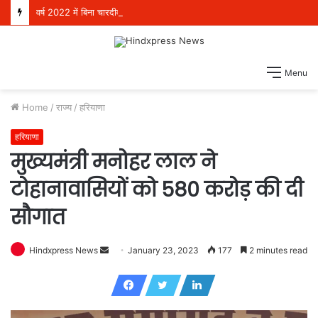
वर्ष 2022 में बिना चारदीवारी और फर्श पर बैठकर पढ़ने को मजबूर थे 4 लाख विद्यार्थी, परंतु आज देश भर में स्कूली शिक्षा में अग्रणी बनकर उभरा पंजाब: हरजोत सिंह बैंस
Menu
Home
/
राज्य
/
हरियाणा
हरियाणा
मुख्यमंत्री मनोहर लाल ने
टोहानावासियों को 580 करोड़ की दी
सौगात
Hindxpress News
S
January 23, 2023
177
2 minutes read
e
n
d