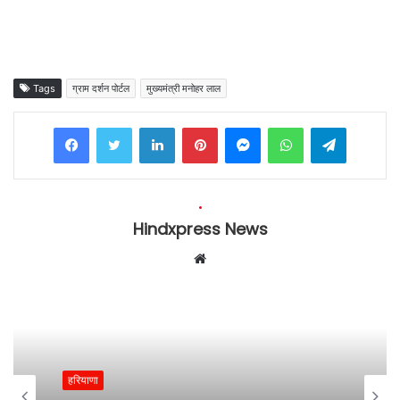
Tags
ग्राम दर्शन पोर्टल
मुख्यमंत्री मनोहर लाल
Facebook
Twitter
LinkedIn
Pinterest
Messenger
WhatsApp
Telegram
Hindxpress News
W
e
b
s
i
t
हरियाणा
e