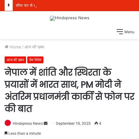
सीमा पार से तस्करी वाले मॉड्यूल से संबंधित पांच व्यक्ति 21 किलो हेरोइन, 970 ग्राम आईसीई और एक पिस्तौल सहित गिरफ्तार
Menu
Home
/
आज की ख़बर
आज की ख़बर
देश विदेश
नेपाल में शांति और स्थिरता के
प्रयासों में भारत साथ, PM मोदी ने
अंतरिम प्रधानमंत्री कार्की से फोन पर
की बात
Hindxpress News
S
September 19, 2025
4
e
Less than a minute
n