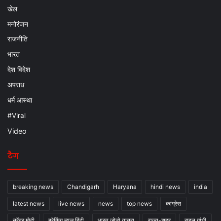
खेल
मनोरंजन
राजनीति
भारत
देश विदेश
अपराध
धर्म आस्था
#Viral
Video
टैग
breaking news
Chandigarh
Haryana
hindi news
india
latest news
live news
news
top news
कांग्रेस
नरेंद्र मोदी
ब्रेकिंग न्यूज़ हिंदी
भारत जोड़ो यात्रा
राज्य-शहर
राहुल गांधी