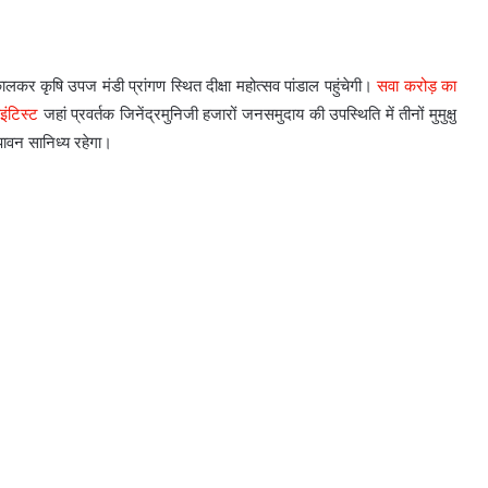
 निकालकर कृषि उपज मंडी प्रांगण स्थित दीक्षा महोत्सव पांडाल पहुंचेगी।
सवा करोड़ का
इंटिस्ट
जहां प्रवर्तक जिनेंद्रमुनिजी हजारों जनसमुदाय की उपस्थिति में तीनों मुमुक्षु
पावन सानिध्य रहेगा।
पीएम नरेंद्र मोदी ने 11वीं बार लाल किले पर
फहराया तिरंगा
दुनियाभर में भारतीय समुदाय ने हर्षोल्लास
संग स्वतंत्रता दिवस मनाया
जम्मू-कश्मीर में आतंकियों से भीषण
मुठभेड़;