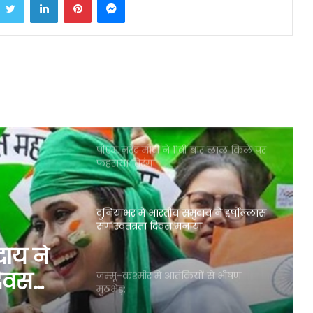
हरियाणा और जम्मू-कश्मीर में विधानसभा
चुनाव का ऐलान
स्वतंत्रता दिवस के मौके पर किसान आज
करेंगे ट्रैक्टर मार्च
पीएम नरेंद्र मोदी ने 11वीं बार लाल किले पर
फहराया तिरंगा
दुनियाभर में भारतीय समुदाय ने हर्षोल्लास
संग स्वतंत्रता दिवस मनाया
दाय ने
दिवस
जम्मू-कश्मीर में आतंकियों से भीषण
मुठभेड़;