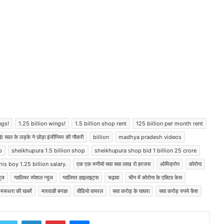
केजरीवाल की याचिका पर सुप्रीम कोर्ट में
इस दिन सुनवाई
राम रहीम के बाद अब आसाराम जेल से
बाहर;
राजस्थान में पर्यटन को मिलेगा नया
आयाम, ‘हॉलीडे इन राजस्थान’ अभियान से
बढ़ेगा ऑफ-सीजन टूरिज्म
ngs!
1.25 billion wings!
1.5 billion shop rent
125 billion per month rent
8 साल के लड़के ने छोड़ा इंजीनियर की नौकरी
billion
madhya pradesh videos
निराश क्यों? इस क्षेत्र में हैं छप्पर फाड़
p
sheikhupura 1.5 billion shop
sheikhupura shop bid 1 billion 25 crore
नौकरियां
is boy 1.25 billion salary.
एक एक मणीयो सवा सवा लाख रो हरजस
ओमिक्रोन
कोरोना
यूज
ग्वालियर स्पेशल न्यूज
ग्वालियर हाइलाइट्स
चढ़ावा
चीन में कोरोना के एक्टिव केस
मरूधरा की खबरें
मारवाङी बनङा
वीडियो वायरल
सवा करोड़ के घाघरा
सवा करोड़ रुपये कैश
लद्दाख में बहुत बड़ा हादसा; 27 लोगों से भरी
बस में खाई में गिरी,
Twitter
LinkedIn
Pinterest
Messenger