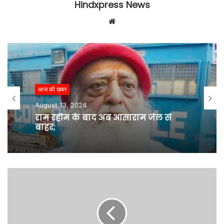
Hindxpress News
W
e
b
s
i
t
आज की ख़बर
e
August 13, 2024
राम रहीम के बाद अब आसाराम जेल से
बाहर;