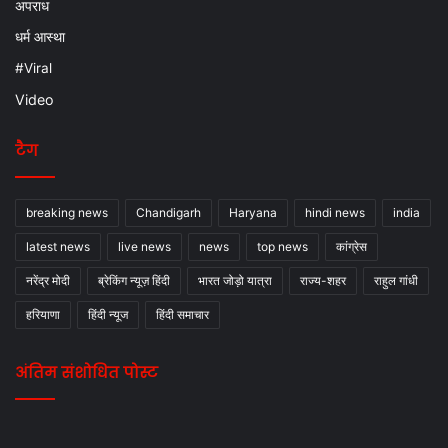
अपराध
धर्म आस्था
#Viral
Video
टैग
breaking news
Chandigarh
Haryana
hindi news
india
latest news
live news
news
top news
कांग्रेस
नरेंद्र मोदी
ब्रेकिंग न्यूज़ हिंदी
भारत जोड़ो यात्रा
राज्य-शहर
राहुल गांधी
हरियाणा
हिंदी न्यूज
हिंदी समाचार
अंतिम संशोधित पोस्ट