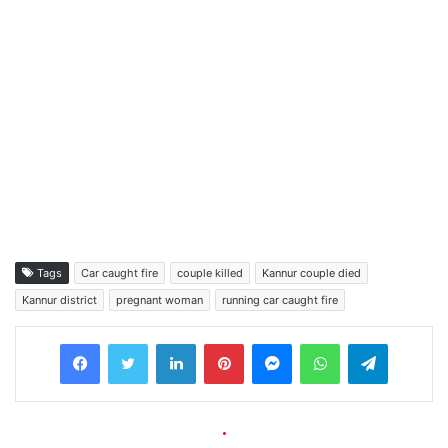
Tags
Car caught fire
couple killed
Kannur couple died
Kannur district
pregnant woman
running car caught fire
Facebook
Twitter
LinkedIn
Pinterest
Messenger
WhatsApp
Telegram