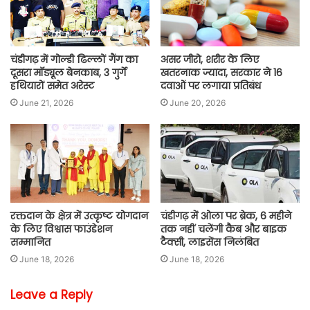
चंडीगढ़ में गोल्डी ढिल्लों गैंग का
असर जीरो, शरीर के लिए
दूसरा मॉड्यूल बेनकाब, 3 गुर्गे
खतरनाक ज्यादा, सरकार ने 16
हथियारों समेत अरेस्ट
दवाओं पर लगाया प्रतिबंध
June 21, 2026
June 20, 2026
रक्तदान के क्षेत्र में उत्कृष्ट योगदान
चंडीगढ़ में ओला पर ब्रेक, 6 महीने
के लिए विश्वास फाउंडेशन
तक नहीं चलेंगी कैब और बाइक
सम्मानित
टैक्सी, लाइसेंस निलंबित
June 18, 2026
June 18, 2026
Leave a Reply