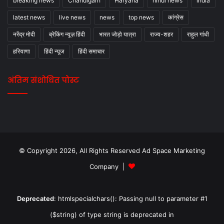
breaking news
Chandigarh
Haryana
hindi news
india
latest news
live news
news
top news
कांग्रेस
नरेंद्र मोदी
ब्रेकिंग न्यूज़ हिंदी
भारत जोड़ो यात्रा
राज्य-शहर
राहुल गांधी
हरियाणा
हिंदी न्यूज
हिंदी समाचार
अंतिम संशोधित पोस्ट
© Copyright 2026, All Rights Reserved Ad Space Marketing
Company |
Deprecated
: htmlspecialchars(): Passing null to parameter #1
($string) of type string is deprecated in