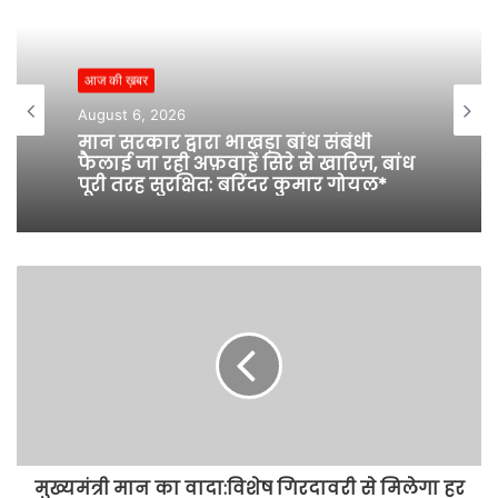
s
i
t
आज की ख़बर
e
August 6, 2026
मान सरकार द्वारा भाखड़ा बांध संबंधी
फैलाई जा रही अफ़वाहें सिरे से खारिज़, बांध
पूरी तरह सुरक्षित: बरिंदर कुमार गोयल*
मुख्यमंत्री मान का वादा:विशेष गिरदावरी से मिलेगा हर