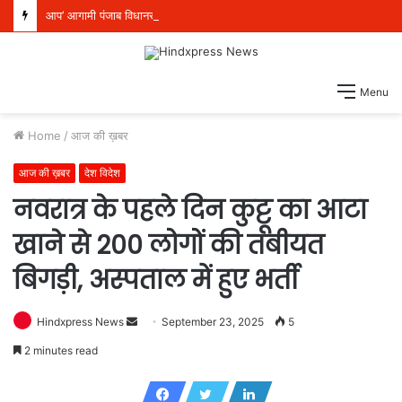
आप’ आगामी पंजाब विधानसभा चुनाव के लिए पूरी तरह तैयार, 117 सीटों पर बूथ स्तर की तैयारियां शुरू
Menu
Home
/
आज की ख़बर
आज की ख़बर
देश विदेश
नवरात्र के पहले दिन कुट्टू का आटा
खाने से 200 लोगों की तबीयत
बिगड़ी, अस्पताल में हुए भर्ती
Hindxpress News
S
September 23, 2025
5
e
2 minutes read
n
d