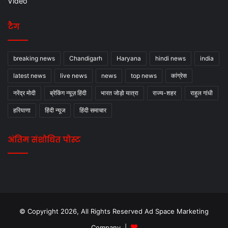
Video
टैग
breaking news
Chandigarh
Haryana
hindi news
india
latest news
live news
news
top news
कांग्रेस
नरेंद्र मोदी
ब्रेकिंग न्यूज़ हिंदी
भारत जोड़ो यात्रा
राज्य-शहर
राहुल गांधी
हरियाणा
हिंदी न्यूज
हिंदी समाचार
अंतिम संशोधित पोस्ट
© Copyright 2026, All Rights Reserved Ad Space Marketing
Company |