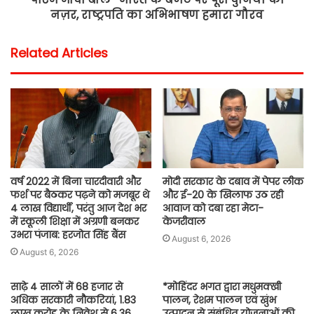
नज़र, राष्ट्रपति का अभिभाषण हमारा गौरव
Related Articles
वर्ष 2022 में बिना चारदीवारी और
मोदी सरकार के दबाव में पेपर लीक
फर्श पर बैठकर पढ़ने को मजबूर थे
और ई-20 के खिलाफ उठ रही
4 लाख विद्यार्थी, परंतु आज देश भर
आवाज को दबा रहा मेटा-
में स्कूली शिक्षा में अग्रणी बनकर
केजरीवाल
उभरा पंजाब: हरजोत सिंह बैंस
August 6, 2026
August 6, 2026
साढ़े 4 सालों में 68 हजार से
*मोहिंदर भगत द्वारा मधुमक्खी
अधिक सरकारी नौकरियां, 1.83
पालन, रेशम पालन एवं खुंभ
लाख करोड़ के निवेश से 6.36
उत्पादन से संबंधित योजनाओं की