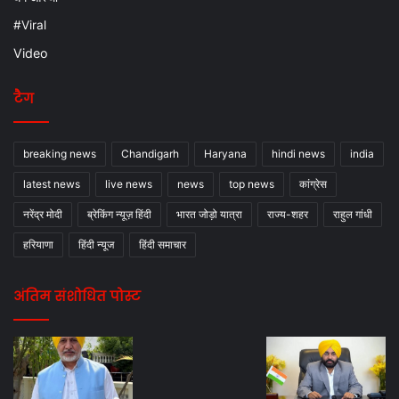
#Viral
Video
टैग
breaking news
Chandigarh
Haryana
hindi news
india
latest news
live news
news
top news
कांग्रेस
नरेंद्र मोदी
ब्रेकिंग न्यूज़ हिंदी
भारत जोड़ो यात्रा
राज्य-शहर
राहुल गांधी
हरियाणा
हिंदी न्यूज
हिंदी समाचार
अंतिम संशोधित पोस्ट