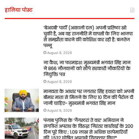
हालिया पोस्ट
‘बेअदबी’ पार्टी (अकाली दल) अपनी प्रतिष्ठा खो
चुकी है, अब वह राजनीति में वापसी के लिए भाजपा
से समझौता करने की कोशिश कर रही है: बलतेज
पन्नू
August 8, 2026
ना कैश, ना फरमाइश: मुख्यमंत्री भगवंत सिंह मान
ने 866 नौजवानों को सौंपे सरकारी नौकरियों के
नियुक्ति पत्र
August 8, 2026
मानवता के आधार पर जगतार सिंह हवारा को अपनी
बीमार माता से मिलने के लिए 10 दिन की पैरोल दी
जानी चाहिए- मुख्यमंत्री भगवंत सिंह मान
August 8, 2026
पंजाब पुलिस के ‘गैंगस्टरां ते वार’ अभियान ने
संगठित अपराध के विरुद्ध निरंतर कार्रवाई के 200
दिन पूरे किए ; 1.09 लाख से अधिक छापेमारियाँ
कीं, 1,532 घोषित अपराधी गिरफ़्तार किए*