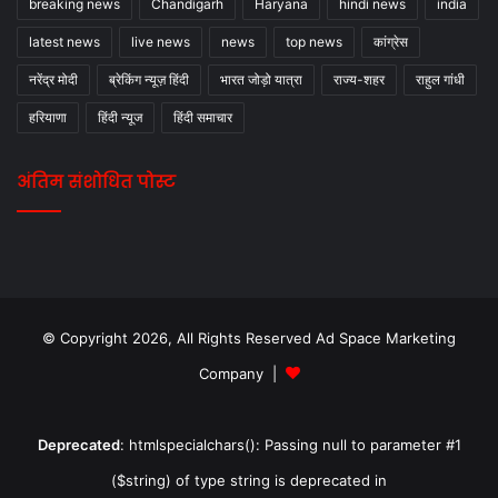
breaking news
Chandigarh
Haryana
hindi news
india
latest news
live news
news
top news
कांग्रेस
नरेंद्र मोदी
ब्रेकिंग न्यूज़ हिंदी
भारत जोड़ो यात्रा
राज्य-शहर
राहुल गांधी
हरियाणा
हिंदी न्यूज
हिंदी समाचार
अंतिम संशोधित पोस्ट
© Copyright 2026, All Rights Reserved Ad Space Marketing
Company |
Deprecated
: htmlspecialchars(): Passing null to parameter #1
($string) of type string is deprecated in