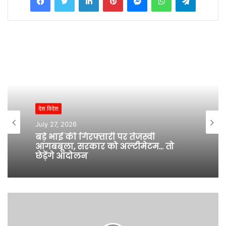
देश विदेश
July 27, 2026
बड़े भाई की गिरफ्तारी पर तेजस्वी
आगबबूला, सरकार को अल्टीमेटम… तो
छेड़ेंगे आंदोलन