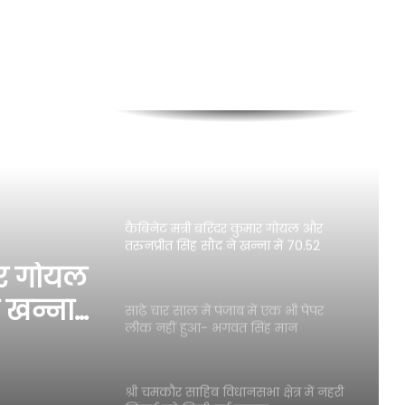
अमृतसर में बड़ी आतंकवादी साजिश नाकाम;
चार पेट्रोल बम और 3 पिस्तौलों सहित 9
गिरफ्तार
पंजाब सरकार पहली अगस्त से खाटू श्याम,
सालासर, वृंदावन और ऋषिकेश के लिए
मुफ्त तीर्थ यात्रा करवाएगी: मुख्यमंत्री भगवंत
सिंह मान
कैबिनेट मंत्री बरिंदर कुमार गोयल और
तरुनप्रीत सिंह सौंद ने खन्ना में 70.52
करोड़ रुपये की लागत से पूर्ण हुए सिंचाई
मार गोयल
परियोजनाओं का किया उद्घाटन
े खन्ना
साढ़े चार साल में पंजाब में एक भी पेपर
लीक नहीं हुआ- भगवंत सिंह मान
ी लागत
जनाओं
श्री चमकौर साहिब विधानसभा क्षेत्र में नहरी