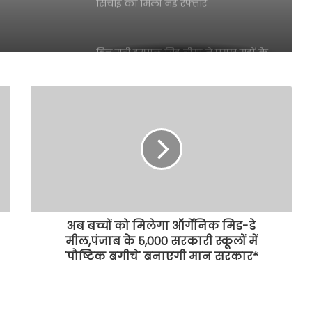
सिंचाई को मिली नई रफ्तार
वित्त मंत्री हरपाल सिंह चीमा ने प्रमुख मुद्दों के
समाधान के लिए परिवहन एवं कर्मचारी
यूनियनों के साथ उच्चस्तरीय बैठकें कीं
एस.आई.आर.2026 के दौरान बी.एल.ओज़.
द्वारा अद्वितीय समर्पण भावना के साथ कार्य
किया गया: सी.ई.ओ. अनिंदिता मित्रा
भगवंत मान सरकार भूजल स्तर में सुधार के
लिए 16,000 किलोमीटर जलमार्गों (खालों)
का पुनर्जीवन कर रही है: हरपाल सिंह चीमा
अब बच्चों को मिलेगा ऑर्गेनिक मिड-डे
मील,पंजाब के 5,000 सरकारी स्कूलों में
ई-20 पेट्रोल से वाहनों के नुकसान का मुद्दा
'पौष्टिक बगीचे' बनाएगी मान सरकार*
पंजाब विधानसभा में गूंजा
नोटबंदी की तरह ही है E20; दावे बड़े पर