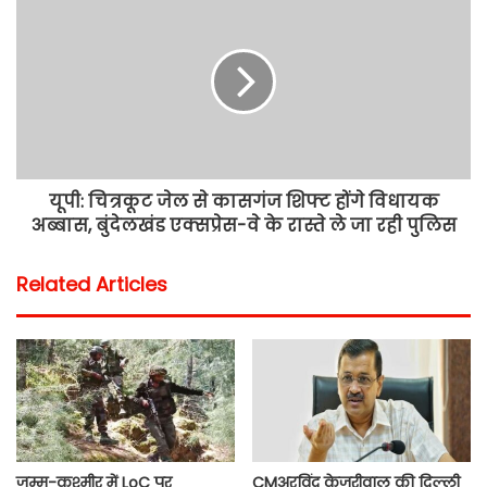
यूपी: चित्रकूट जेल से कासगंज शिफ्ट होंगे विधायक
अब्बास, बुंदेलखंड एक्सप्रेस-वे के रास्ते ले जा रही पुलिस
Related Articles
जम्मू-कश्मीर में LoC पर
CMअरविंद केजरीवाल की दिल्ली