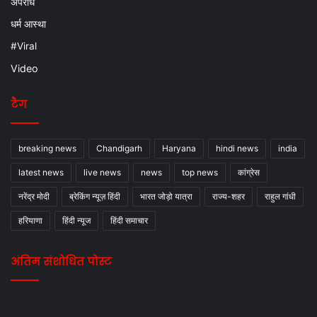
अपराध
धर्म आस्था
#Viral
Video
टैग
breaking news
Chandigarh
Haryana
hindi news
india
latest news
live news
news
top news
कांग्रेस
नरेंद्र मोदी
ब्रेकिंग न्यूज़ हिंदी
भारत जोड़ो यात्रा
राज्य-शहर
राहुल गांधी
हरियाणा
हिंदी न्यूज
हिंदी समाचार
अंतिम संशोधित पोस्ट