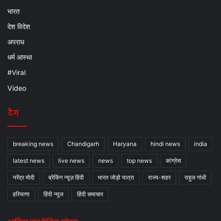
भारत
देश विदेश
अपराध
धर्म आस्था
#Viral
Video
टैग
breaking news
Chandigarh
Haryana
hindi news
india
latest news
live news
news
top news
कांग्रेस
नरेंद्र मोदी
ब्रेकिंग न्यूज़ हिंदी
भारत जोड़ो यात्रा
राज्य-शहर
राहुल गांधी
हरियाणा
हिंदी न्यूज
हिंदी समाचार