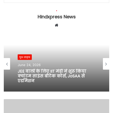
Hindxpress News
W
e
b
s
i
t
यूथ लाइफ
e
June 24, 2026
JEE वालों के लिए IIT मंडी ने शुरू किया
क्वांटम साइंस बीटेक कोर्स, JoSAA से
एडमिशन