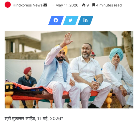
Hindxpress News
S
May 11, 2026
9
4 minutes read
e
n
d
a
n
e
m
a
i
l
श्री मुक्तसर साहिब, 11 मई, 2026*