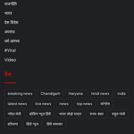
राजनीति
भारत
देश विदेश
अपराध
धर्म आस्था
#Viral
Video
टैग
breaking news
Chandigarh
Haryana
hindi news
india
latest news
live news
news
top news
कांग्रेस
नरेंद्र मोदी
ब्रेकिंग न्यूज़ हिंदी
भारत जोड़ो यात्रा
राज्य-शहर
राहुल गांधी
हरियाणा
हिंदी न्यूज
हिंदी समाचार