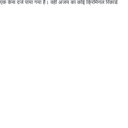
ें एक केस दर्ज पाया गया है। वहीं अजय का कोई क्रिमिनल रिकार्ड
मानसून में बिजली से रहें सतर्क, CPDL ने
जारी की सुरक्षा एडवाइजरी
सडक़ हादसे में युवक की मौत, चंडीगढ़-
अंबाला एनएच पर खड़े ट्रक से टकराई
बाइक, महिला की हालत गंभीर
पंजाब यूनिवर्सिटी की LLB प्रवेश परीक्षा
शांतिपूर्ण ढंग से संपन्न
चंडीगढ़ में अतिक्रमण हटाओ अभियान,
मनीमाजरा में चला नगर निगम का डंडा, 67
के काटे चालान
Reliance Jio ने लांच किया सस्ता 4G
फीचर फोन