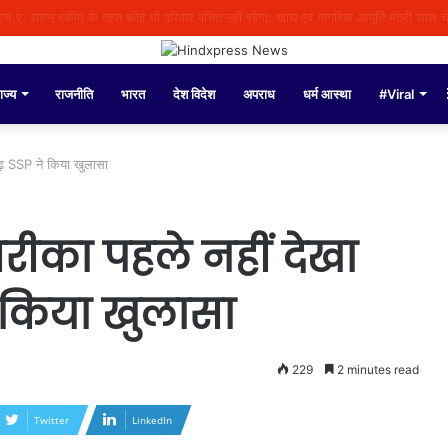
े दौरान बी.एल.ओज़. द्वारा अद्वितीय समर्पण भावना के साथ कार्य किया गया: सी.ई.ओ. अनिंदिता
ाज्य
राजनीति
भारत
देश विदेश
अपराध
धर्म आस्था
#Viral
गढ़ SSP ने किया खुलासा
तरीका पहले नहीं देखा
े किया खुलासा
229
2 minutes read
Twitter
LinkedIn