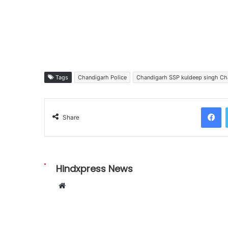
Tags
Chandigarh Police
Chandigarh SSP kuldeep singh Ch
Facebook
Share
Hindxpress News
W
e
b
s