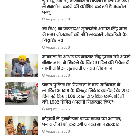
चुकी है, अब वह राजनीति में वापसी के लिए भाजपा
से समझौता करने की कोशिश कर रही है: बलतेज
पन्नू
August 8, 2026
ना कैश, ना फरमाइश: मुख्यमंत्री भगवंत सिंह मान
ने 866 नौजवानों को सौंपे सरकारी नौकरियों के
नियुक्ति पत्र
August 8, 2026
मानवता के आधार पर जगतार सिंह हवारा को अपनी
बीमार माता से मिलने के लिए 10 दिन की पैरोल दी
जानी चाहिए- मुख्यमंत्री भगवंत सिंह मान
August 8, 2026
पंजाब पुलिस के ‘गैंगस्टरां ते वार’ अभियान ने
संगठित अपराध के विरुद्ध निरंतर कार्रवाई के 200
दिन पूरे किए ; 1.09 लाख से अधिक छापेमारियाँ
कीं, 1,532 घोषित अपराधी गिरफ़्तार किए*
August 8, 2026
मोहाली से ‘हमारे राम’ नाट्य मंचन का आगाज,
पंजाब में 41 शो कराएगी भगवंत मान सरकार
August 8, 2026