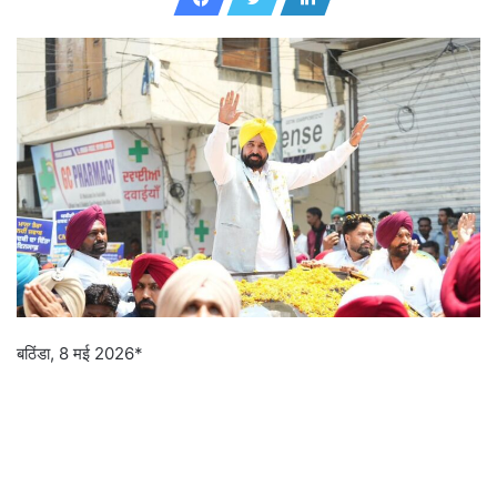
d
a
n
e
m
a
i
l
बठिंडा, 8 मई 2026*