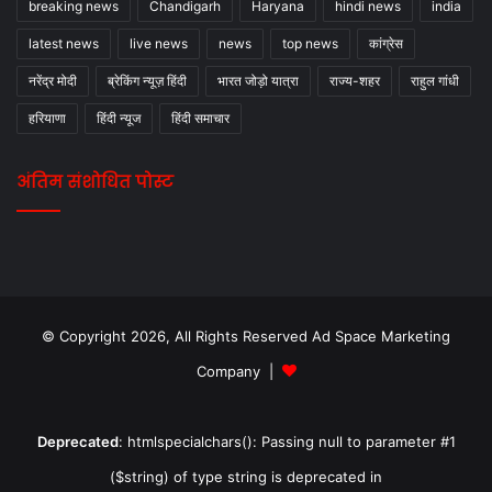
breaking news
Chandigarh
Haryana
hindi news
india
latest news
live news
news
top news
कांग्रेस
नरेंद्र मोदी
ब्रेकिंग न्यूज़ हिंदी
भारत जोड़ो यात्रा
राज्य-शहर
राहुल गांधी
हरियाणा
हिंदी न्यूज
हिंदी समाचार
अंतिम संशोधित पोस्ट
© Copyright 2026, All Rights Reserved Ad Space Marketing
Company |
Deprecated
: htmlspecialchars(): Passing null to parameter #1
($string) of type string is deprecated in