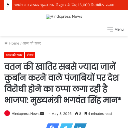
भगवंत मान सरकार भूजल स्तर में सुधार के लिए 16,000 किलोमीटर जलमार्गों (खालों) का पुनर्जीवन कर रही है: हरपाल सिंह चीमा
Menu
Home
/
आज की ख़बर
आज की ख़बर
पंजाब
वतन की खातिर सबसे ज्यादा जानें
कुर्बान करने वाले पंजाबियों पर देश
विरोधी होने का ठप्पा लगा रही है
भाजपा: मुख्यमंत्री भगवंत सिंह मान*
Hindxpress News
S
May 8, 2026
8
4 minutes read
e
n