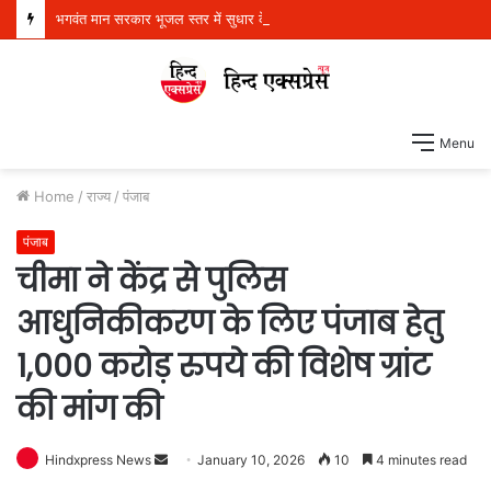
भगवंत मान सरकार भूजल स्तर में सुधार के लिए 16,000 किलोमीटर जलमार्गों (खालों) का पुनर्जीवन कर रही है: हरपाल सिंह चीमा
Menu
Home
/
राज्य
/
पंजाब
पंजाब
चीमा ने केंद्र से पुलिस
आधुनिकीकरण के लिए पंजाब हेतु
1,000 करोड़ रुपये की विशेष ग्रांट
की मांग की
Hindxpress News
S
January 10, 2026
10
4 minutes read
e