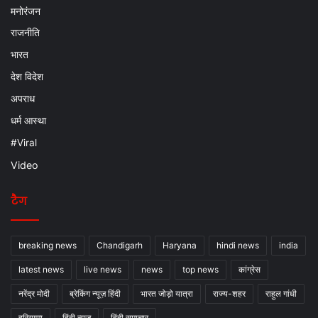
मनोरंजन
राजनीति
भारत
देश विदेश
अपराध
धर्म आस्था
#Viral
Video
टैग
breaking news
Chandigarh
Haryana
hindi news
india
latest news
live news
news
top news
कांग्रेस
नरेंद्र मोदी
ब्रेकिंग न्यूज़ हिंदी
भारत जोड़ो यात्रा
राज्य-शहर
राहुल गांधी
हरियाणा
हिंदी न्यूज
हिंदी समाचार