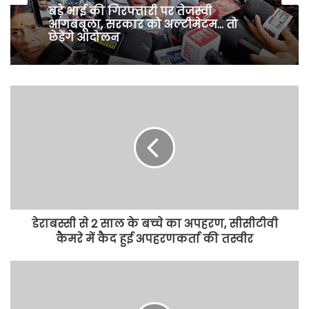
बड़े भाई की गिरफ्तारी पर तेजस्वी
आगबबूला, सरकार को अल्टीमेटम… तो
छेड़ेंगे आंदोलन
डेराबस्सी से 2 साल के बच्चे का अपहरण, सीसीटीवी
कैमरे में कैद हुई अपहरणकर्ता की तस्वीर