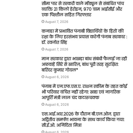
सीमा पार से तस्करी वाले मॉड्यूल से संबंधित पांच
व्यक्ति 21 किलो हेरोइन, 970 ग्राम आईसीई और
एक पिस्तौल सहित गिरफ्तार
August 7, 2026
कनाडा में प्रभावित पंजाबी विद्यार्थियों के हितों की
रक्षा के लिए हरसंभव प्रयास करेगी पंजाब सरकार :
डॉ. रवजोत सिंह
August 7, 2026
मान सरकार द्वारा भाखड़ा बांध संबंधी फैलाई जा रही
अफ़वाहें सिरे से खारिज़, बांध पूरी तरह सुरक्षित:
बरिंदर कुमार गोयल*
August 6, 2026
पंजाब में एन.एफ.एस.ए. राशन स्कीम के तहत कोई
भी परिवार वंचित नहीं रहेगा: खाद्य एवं नागरिक
आपूर्ति मंत्री लाल चंद कटारूचक्क
August 6, 2026
एस.आई.आर.2026 के दौरान बी.एल.ओज़. द्वारा
अद्वितीय समर्पण भावना के साथ कार्य किया गया:
सी.ई.ओ. अनिंदिता मित्रा
August 6, 2026