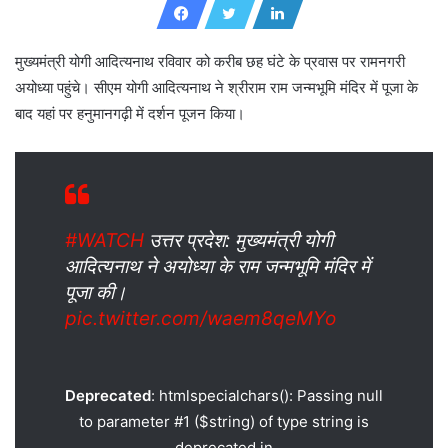
d
a
n
मुख्यमंत्री योगी आदित्यनाथ रविवार को करीब छह घंटे के प्रवास पर रामनगरी
e
अयोध्या पहुंचे। सीएम योगी आदित्यनाथ ने श्रीराम राम जन्मभूमि मंदिर में पूजा के
m
बाद यहां पर हनुमानगढ़ी में दर्शन पूजन किया।
a
i
l
#WATCH
उत्तर प्रदेश: मुख्यमंत्री योगी
आदित्यनाथ ने अयोध्या के राम जन्मभूमि मंदिर में
पूजा की।
pic.twitter.com/waem8qeMYo
Deprecated
: htmlspecialchars(): Passing null
to parameter #1 ($string) of type string is
deprecated in