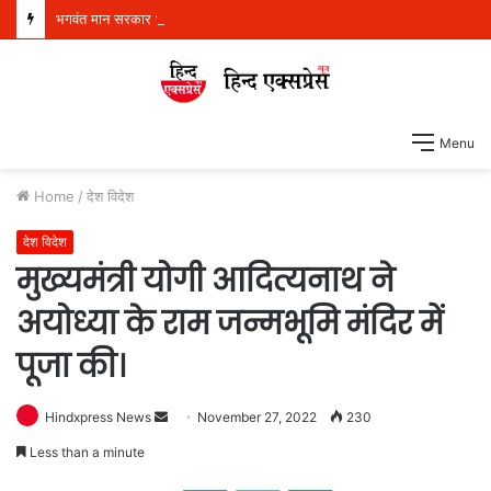
भगवंत मान सरकार भूजल स्तर में सुधार के लिए 16,000 किलोमीटर जलमार्गों (खालों) का पुनर्जीवन कर रही है: हरपाल सिंह चीमा
Menu
Home
/
देश विदेश
देश विदेश
मुख्यमंत्री योगी आदित्यनाथ ने
अयोध्या के राम जन्मभूमि मंदिर में
पूजा की।
Hindxpress News
S
November 27, 2022
230
e
Less than a minute
n