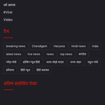
धर्म आस्था
#Viral
Video
टैग
breaking news
Chandigarh
Haryana
hindi news
india
latest news
live news
news
top news
कांग्रेस
नरेंद्र मोदी
ब्रेकिंग न्यूज़ हिंदी
भारत जोड़ो यात्रा
राज्य-शहर
राहुल गांधी
हरियाणा
हिंदी न्यूज
हिंदी समाचार
अंतिम संशोधित पोस्ट