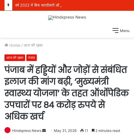
वर्ष 2022 में बिना चारदीवारी और फर्श पर बैठकर पढ़ने को मजबूर थे 4 लाख विद्यार्थी, परंतु आज देश भर में स्कूली शिक्षा में अग्रणी बनकर उभरा पंजाब: हरजोत सिंह बैंस
Menu
Home
/
आज की ख़बर
आज की ख़बर
पंजाब
पंजाब में हड्डियों और जोड़ों से संबंधित
इलाज की मांग बढ़ी, ‘मुख्यमंत्री
स्वास्थ्य योजना’ के तहत ऑर्थोपेडिक
उपचारों पर 84 करोड़ रुपये से
अधिक खर्च
Hindxpress News
S
May 31, 2026
11
2 minutes read