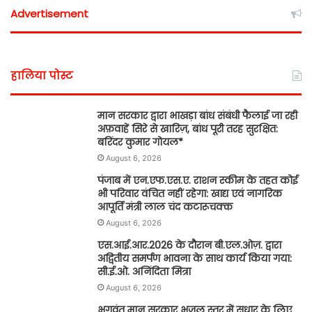
Advertisement
हालिया पोस्ट
मान सरकार द्वारा भाखड़ा बांध संबंधी फैलाई जा रही
अफ़वाहें सिरे से खारिज़, बांध पूरी तरह सुरक्षित:
बरिंदर कुमार गोयल*
August 6, 2026
पंजाब में एन.एफ.एस.ए. राशन स्कीम के तहत कोई
भी परिवार वंचित नहीं रहेगा: खाद्य एवं नागरिक
आपूर्ति मंत्री लाल चंद कटारूचक्क
August 6, 2026
एस.आई.आर.2026 के दौरान बी.एल.ओज़. द्वारा
अद्वितीय समर्पण भावना के साथ कार्य किया गया:
सी.ई.ओ. अनिंदिता मित्रा
August 6, 2026
भगवंत मान सरकार भूजल स्तर में सुधार के लिए