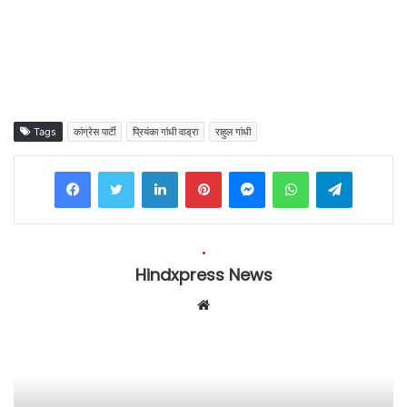
Tags
कांग्रेस पार्टी
प्रियंका गांधी वाड्रा
राहुल गांधी
Facebook
Twitter
LinkedIn
Pinterest
Messenger
WhatsApp
Telegram
Hindxpress News
W
e
b
s
i