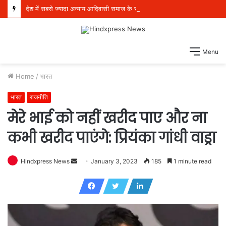
देश में सबसे ज्यादा अन्याय आदिवासी समाज के साथ हुआ, सिर्फ ‘‘आप’’ लड़ रही आदिवासियों के अधिकारों की लड़ाई- केजरीवाल
Menu
Home
/
भारत
भारत
राजनीति
मेरे भाई को नहीं खरीद पाए और ना
कभी खरीद पाएंगे: प्रियंका गांधी वाड्रा
Hindxpress News
S
January 3, 2023
185
1 minute read
e
n
d
a
n