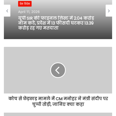
t
देश विदेश
e
April 11, 2026
यूपी SIR की फाइनल लिस्ट में 2.04 करोड़
नाम कटे, प्रदेश में 13 फीसदी घटकर 13.39
करोड़ रह गए मतदाता
कोच से छेड़छाड़ मामले में CM मनोहर ने मंत्री संदीप पर
चुप्पी तोड़ी, जानिए क्या कहा