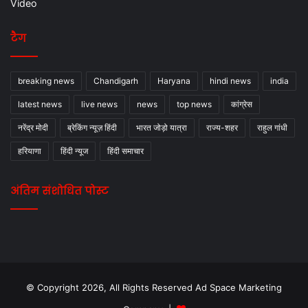
Video
टैग
breaking news
Chandigarh
Haryana
hindi news
india
latest news
live news
news
top news
कांग्रेस
नरेंद्र मोदी
ब्रेकिंग न्यूज़ हिंदी
भारत जोड़ो यात्रा
राज्य-शहर
राहुल गांधी
हरियाणा
हिंदी न्यूज
हिंदी समाचार
अंतिम संशोधित पोस्ट
© Copyright 2026, All Rights Reserved Ad Space Marketing