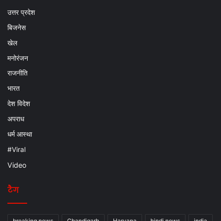
उत्तर प्रदेश
बिजनेस
खेल
मनोरंजन
राजनीति
भारत
देश विदेश
अपराध
धर्म आस्था
#Viral
Video
टैग
breaking news
Chandigarh
Haryana
hindi news
india