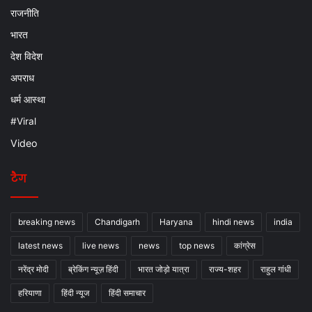
राजनीति
भारत
देश विदेश
अपराध
धर्म आस्था
#Viral
Video
टैग
breaking news
Chandigarh
Haryana
hindi news
india
latest news
live news
news
top news
कांग्रेस
नरेंद्र मोदी
ब्रेकिंग न्यूज़ हिंदी
भारत जोड़ो यात्रा
राज्य-शहर
राहुल गांधी
हरियाणा
हिंदी न्यूज
हिंदी समाचार