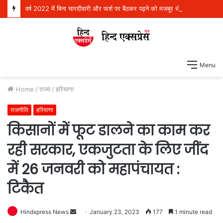
वर्ष 2022 में बिना चारदीवारी और फर्श पर बैठकर पढ़ने को मजबूर थे 4 लाख विद्यार्थी, परंतु आज देश भर में स्कूली शिक्षा में अग्रणी बनकर उभरा पंजाब: हरजोत सिंह बैंस
Menu
Home
/
राज्य
/
हरियाणा
राजनीति
हरियाणा
किसानों में फूट डालने का काम कर
रही सरकार, एकजुटता के लिए जींद
में 26 जनवरी को महापंचायत :
टिकैत
Hindxpress News
S
January 23, 2023
177
1 minute read