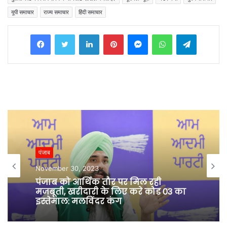
यूपी समाचार
राज्य समाचार
हिंदी समाचार
Facebook
Twitter
LinkedIn
Pinterest
Messenger
WhatsApp
Telegram
पंजाब
November 30, 2023
पंजाब को आर्थिक तौर पर मिल रही
मजबूती, खरीदारी के लिए करे कोड 03 का
इस्तेमाल: मलविंदर कंग