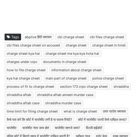
Tags
abplive हिंदी समाचार
cbi charge sheet
cbi files charge sheet
cbi files charge sheet on accused
charge sheet
charge sheet in hindi
charge sheet kya hai
charge sheet me kya kya hota hai
charges under crpc
documents in charge sheet
how to file charge sheet
information about charge sheet
kya hai charge sheet
main part of charge sheet
police charge sheet
process of fir to charge sheet
section 173 crpc charge sheet
shraddha
shraddha aftab
shraddha aftab ameen murder case
shraddha aftab case
shraddha murder case
time limit for filing charge sheet
what is charge sheet
उत्तर प्रदेश समाचार
कैसे पता करें कि कोर्ट में चार्जशीट लगी है या फाल्स रिपोर्ट?
कोर्ट में चार्जशीट जल्दी कैसे दाखिल कराए?
चार्जशीट
चार्जशीट नंतर काय होतं
चार्जशीट म्हणजे काय?
दिल्ली हाईकोर्ट
पुलिस कोर्ट में कितने समय में चार्जशीट दाखिल करती है?
पूर्वांचल न्यूज़
मर्डर केस
मुख्य समाचार