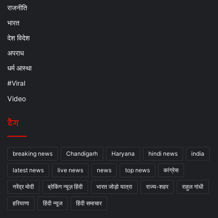
राजनीति
भारत
देश विदेश
अपराध
धर्म आस्था
#Viral
Video
टैग
breaking news
Chandigarh
Haryana
hindi news
india
latest news
live news
news
top news
कांग्रेस
नरेंद्र मोदी
ब्रेकिंग न्यूज़ हिंदी
भारत जोड़ो यात्रा
राज्य-शहर
राहुल गांधी
हरियाणा
हिंदी न्यूज
हिंदी समाचार