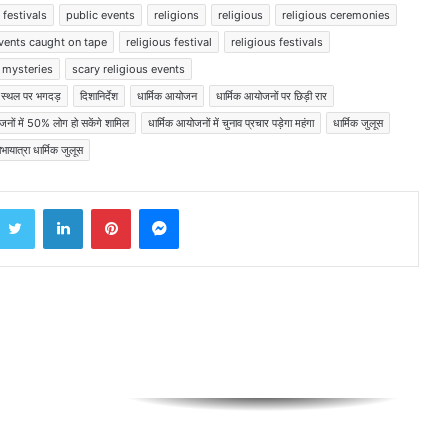
 festivals
public events
religions
religious
religious ceremonies
events caught on tape
religious festival
religious festivals
पीएम नरेंद्र मोदी ने 11वीं बार लाल किले पर फहराया
तिरंगा
s mysteries
scary religious events
क स्थल पर भगदड़
दिशानिर्देश
धार्मिक आयोजन
धार्मिक आयोजनों पर छिड़ी रार
जनों में 50% लोग हो सकेंगे शामिल
धार्मिक आयोजनों में चुनाव प्रचार पड़ेगा महंगा
धार्मिक जुलूस
दुनियाभर में भारतीय समुदाय ने हर्षोल्लास संग
भायात्रा धार्मिक जुलूस
स्वतंत्रता दिवस मनाया
Twitter
LinkedIn
Pinterest
Messenger
जम्मू-कश्मीर में आतंकियों से भीषण मुठभेड़;
केजरीवाल की याचिका पर सुप्रीम कोर्ट में इस दिन
सुनवाई
राम रहीम के बाद अब आसाराम जेल से बाहर;