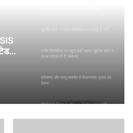
दिल्ली में आतंकवादी गिरफ्तार, ISIS मॉड्यूल का;
NIA की ‘मोस्ट वांटेड लिस्ट’ में शामिल था
सुप्रीम कोर्ट ने मनीष सिसोदिया पर लगाईं ये शर्तें;
 ISIS
टेड
मनीष सिसोदिया पर बहुत बड़ी खबर; सुप्रीम कोर्ट ने
शराब घोटाले में दी जमानत,
हरियाणा और जम्मू-कश्मीर में विधानसभा चुनाव का
ऐलान
स्वतंत्रता दिवस के मौके पर किसान आज करेंगे
ट्रैक्टर मार्च
पीएम नरेंद्र मोदी ने 11वीं बार लाल किले पर फहराया