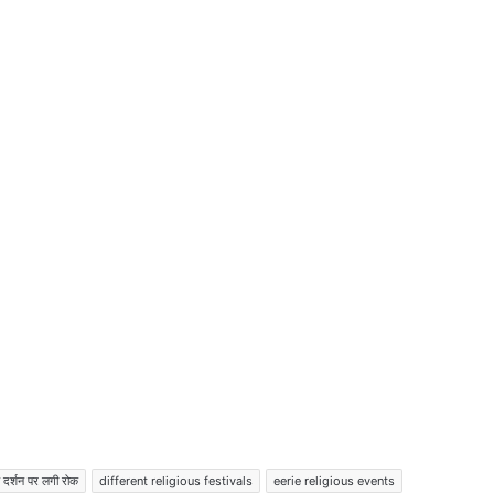
दिल्ली में आतंकवादी गिरफ्तार, ISIS मॉड्यूल का;
NIA की ‘मोस्ट वांटेड लिस्ट’ में शामिल था
सुप्रीम कोर्ट ने मनीष सिसोदिया पर लगाईं ये शर्तें;
मनीष सिसोदिया पर बहुत बड़ी खबर; सुप्रीम कोर्ट ने
शराब घोटाले में दी जमानत,
हरियाणा और जम्मू-कश्मीर में विधानसभा चुनाव का
ऐलान
स्वतंत्रता दिवस के मौके पर किसान आज करेंगे
ट्रैक्टर मार्च
 दर्शन पर लगी रोक
different religious festivals
eerie religious events