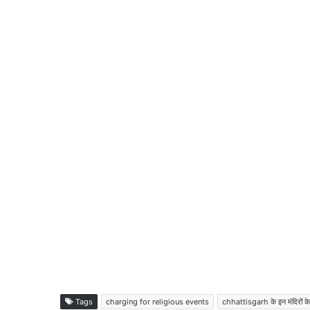
Tags
charging for religious events
chhattisgarh के इन मंदिरों के