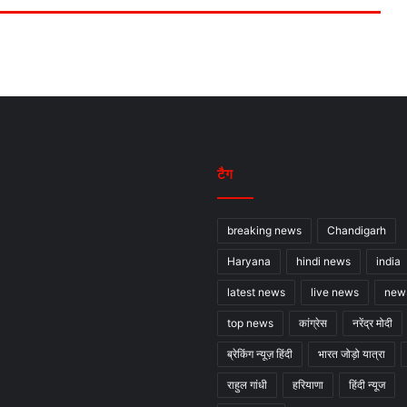
टैग
breaking news
Chandigarh
Haryana
hindi news
india
latest news
live news
new
top news
कांग्रेस
नरेंद्र मोदी
ब्रेकिंग न्यूज़ हिंदी
भारत जोड़ो यात्रा
राहुल गांधी
हरियाणा
हिंदी न्यूज