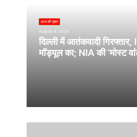
आज की ख़बर
August 9, 2024
दिल्ली में आतंकवादी गिरफ्तार,
मॉड्यूल का; NIA की ‘मोस्ट वां
लिस्ट’ में शामिल था