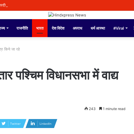
चारदीवारी और फर्श पर बैठकर पढ़ने को मजबूर थे 4 लाख विद्यार्थी, परंतु आज देश भर में स्कूली शिक्
ाज्य
राजनीति
भारत
देश विदेश
अपराध
धर्म आस्था
#Viral
त्र किये जा रहे
ार पश्चिम विधानसभा में वाद्य
243
1 minute read
Twitter
LinkedIn