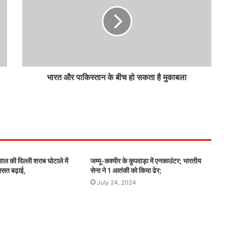
तिरंगा
दुनियाभर में भारतीय समुदाय ने हर्षोल्लास संग
स्वतंत्रता दिवस मनाया
भारत और पाकिस्तान के बीच हो सकता है मुकाबला
जम्मू-कश्मीर में आतंकियों से भीषण मुठभेड़;
 की दिल्ली शराब घोटाले में
जम्मू-कश्मीर के कुपवाड़ा में एनकाउंटर; भारतीय
िरासत बढ़ाई,
सेना ने 1 आतंकी को किया ढेर;
July 24, 2024