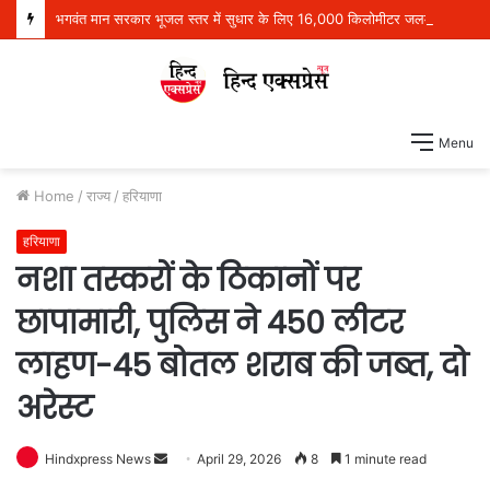
भगवंत मान सरकार भूजल स्तर में सुधार के लिए 16,000 किलोमीटर जलमार्गों (खालों) का पुनर्जीवन कर रही है: हरपाल सिंह चीमा
Menu
Home
/
राज्य
/
हरियाणा
हरियाणा
नशा तस्करों के ठिकानों पर
छापामारी, पुलिस ने 450 लीटर
लाहण-45 बोतल शराब की जब्त, दो
अरेस्ट
Hindxpress News
S
April 29, 2026
8
1 minute read
e