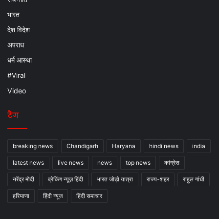
भारत
देश विदेश
अपराध
धर्म आस्था
#Viral
Video
टैग
breaking news
Chandigarh
Haryana
hindi news
india
latest news
live news
news
top news
कांग्रेस
नरेंद्र मोदी
ब्रेकिंग न्यूज़ हिंदी
भारत जोड़ो यात्रा
राज्य-शहर
राहुल गांधी
हरियाणा
हिंदी न्यूज
हिंदी समाचार