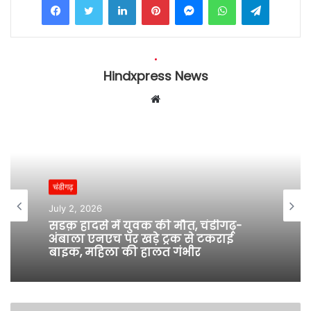
Hindxpress News
W
e
b
s
i
t
चंडीगढ़
e
July 2, 2026
सडक़ हादसे में युवक की मौत, चंडीगढ़-
अंबाला एनएच पर खड़े ट्रक से टकराई
बाइक, महिला की हालत गंभीर