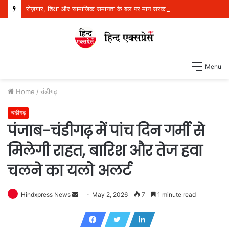
रोज़गार, शिक्षा और सामाजिक समानता के बल पर मान सरकार ने बदला पंजाब का भविष्य: डॉ. बलजीत कौर
Menu
Home
/
चंडीगढ़
चंडीगढ़
पंजाब-चंडीगढ़ में पांच दिन गर्मी से
मिलेगी राहत, बारिश और तेज हवा
चलने का यलो अलर्ट
Hindxpress News
S
May 2, 2026
7
1 minute read
e
n