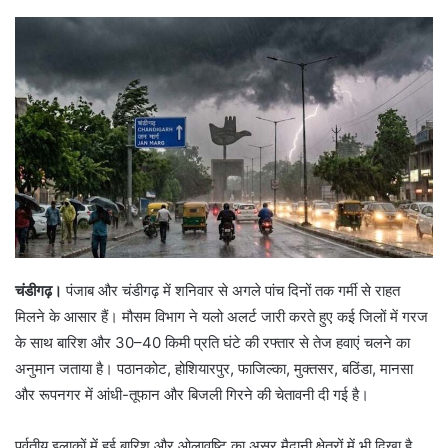
d
a
n
e
m
a
i
l
चंडीगढ़।
पंजाब और चंडीगढ़ में शनिवार से अगले पांच दिनों तक गर्मी से राहत
मिलने के आसार हैं। मौसम विभाग ने यलो अलर्ट जारी करते हुए कई जिलों में गरज
के साथ बारिश और 30–40 किमी प्रति घंटे की रफ्तार से तेज हवाएं चलने का
अनुमान जताया है। पठानकोट, होशियारपुर, फाजिल्का, मुक्तसर, बठिंडा, मानसा
और रूपनगर में आंधी-तूफान और बिजली गिरने की चेतावनी दी गई है।
पर्वतीय इलाकों में हुई बारिश और ओलावृष्टि का असर मैदानी क्षेत्रों में भी दिखा है,