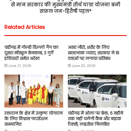
से मान सरकार की मुख्यमंत्री तीर्थ यात्रा योजना बनी
सफ़ल जन-हितैषी पहल*
Related Articles
चंडीगढ़ में गोल्डी ढिल्लों गैंग का
असर जीरो, शरीर के लिए
दूसरा मॉड्यूल बेनकाब, 3 गुर्गे
खतरनाक ज्यादा, सरकार ने 16
हथियारों समेत अरेस्ट
दवाओं पर लगाया प्रतिबंध
June 21, 2026
June 20, 2026
रक्तदान के क्षेत्र में उत्कृष्ट योगदान
चंडीगढ़ में ओला पर ब्रेक, 6 महीने
के लिए विश्वास फाउंडेशन
तक नहीं चलेंगी कैब और बाइक
सम्मानित
टैक्सी, लाइसेंस निलंबित