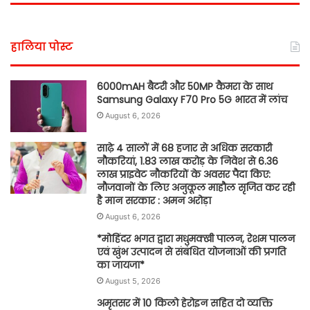
हालिया पोस्ट
6000mAH बैटरी और 50MP कैमरा के साथ
Samsung Galaxy F70 Pro 5G भारत में लांच
August 6, 2026
साढ़े 4 सालों में 68 हजार से अधिक सरकारी
नौकरियां, 1.83 लाख करोड़ के निवेश से 6.36
लाख प्राइवेट नौकरियों के अवसर पैदा किए:
नौजवानों के लिए अनुकूल माहौल सृजित कर रही
है मान सरकार : अमन अरोड़ा
August 6, 2026
*मोहिंदर भगत द्वारा मधुमक्खी पालन, रेशम पालन
एवं खुंभ उत्पादन से संबंधित योजनाओं की प्रगति
का जायजा*
August 5, 2026
अमृतसर में 10 किलो हेरोइन सहित दो व्यक्ति