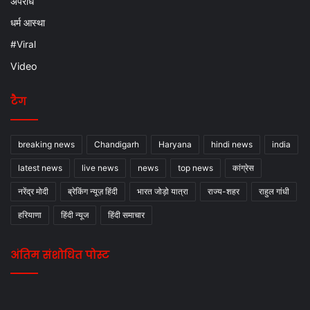
अपराध
धर्म आस्था
#Viral
Video
टैग
breaking news
Chandigarh
Haryana
hindi news
india
latest news
live news
news
top news
कांग्रेस
नरेंद्र मोदी
ब्रेकिंग न्यूज़ हिंदी
भारत जोड़ो यात्रा
राज्य-शहर
राहुल गांधी
हरियाणा
हिंदी न्यूज
हिंदी समाचार
अंतिम संशोधित पोस्ट