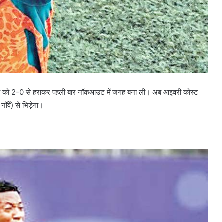
ासाओ को 2-0 से हराकर पहली बार नॉकआउट में जगह बना ली। अब आइवरी कोस्ट
्वे) से भिड़ेगा।