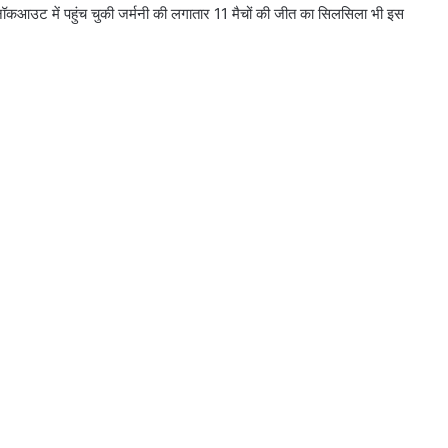
ी नॉकआउट में पहुंच चुकी जर्मनी की लगातार 11 मैचों की जीत का सिलसिला भी इस
गेंदों में पांच फिफ्टी जडऩे वाले दुनिया के
पहले बल्लेबाज
श्रीचारणी का सिंहासन बरकरार, आईसीसी
ट्वेंटी-20 रैंकिंग में गेंदबाजों में टॉप पर
सेमीफाइनल के लिए आज जीतना जरूरी,
महिला T-20 WC में भारत के सामने
आस्ट्रेलिया की कठिन चुनौती
गिल नंबर-2 वनडे बल्लेबाज, आईसीसी
रैंकिंग जारी, ईशान किशन 21 पायदान चढ़े
बुमराह की बादशाहत को मैट हेनरी से खतरा,
जो रूट बने नंबर 1 बल्लेबाज