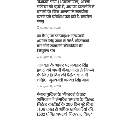
‘बेअदबी’ पार्टी (अकाली दल) अपनी
प्रतिष्ठा खो चुकी है, अब वह राजनीति में
वापसी के लिए भाजपा से समझौता
करने की कोशिश कर रही है: बलतेज
पन्नू
August 8, 2026
ना कैश, ना फरमाइश: मुख्यमंत्री
भगवंत सिंह मान ने 866 नौजवानों
को सौंपे सरकारी नौकरियों के
नियुक्ति पत्र
August 8, 2026
मानवता के आधार पर जगतार सिंह
हवारा को अपनी बीमार माता से मिलने
के लिए 10 दिन की पैरोल दी जानी
चाहिए- मुख्यमंत्री भगवंत सिंह मान
August 8, 2026
पंजाब पुलिस के ‘गैंगस्टरां ते वार’
अभियान ने संगठित अपराध के विरुद्ध
निरंतर कार्रवाई के 200 दिन पूरे किए
; 1.09 लाख से अधिक छापेमारियाँ कीं,
1,532 घोषित अपराधी गिरफ़्तार किए*