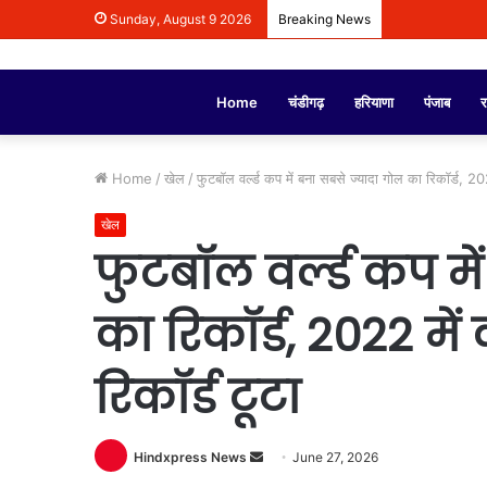
Sunday, August 9 2026
Breaking News
Home
चंडीगढ़
हरियाणा
पंजाब
र
Home
/
खेल
/
फुटबॉल वर्ल्ड कप में बना सबसे ज्यादा गोल का रिकॉर्ड, 2022
खेल
फुटबॉल वर्ल्ड कप मे
का रिकॉर्ड, 2022 में
रिकॉर्ड टूटा
Hindxpress News
S
June 27, 2026
e