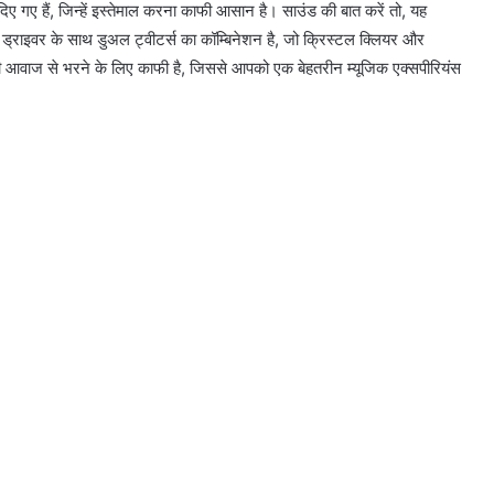
ए गए हैं, जिन्हें इस्तेमाल करना काफी आसान है। साउंड की बात करें तो, यह
नोटबंदी की तरह ही है E20; दावे बड़े पर
राइवर के साथ डुअल ट्वीटर्स का कॉम्बिनेशन है, जो क्रिस्टल क्लियर और
सबूत कोई नहीं: अमन अरोड़ा
 आवाज से भरने के लिए काफी है, जिससे आपको एक बेहतरीन म्यूजिक एक्सपीरियंस
अमृतसर में बड़ी आतंकवादी साजिश नाकाम;
चार पेट्रोल बम और 3 पिस्तौलों सहित 9
गिरफ्तार
सती साध्वी बहन कृष्णामूर्ति विश्वास जी की
जयंती के उपलक्ष्य में 3 से 9 अगस्त तक
गुरुदेव श्री स्वामी विश्वास जी के आशीर्वाद
एप्पल ने बनाया कमाई का नया रिकॉर्ड
Lyne ने लांच किया नया 50W वायरलेस
स्पीकर, जानें कीमत और फीचर्स