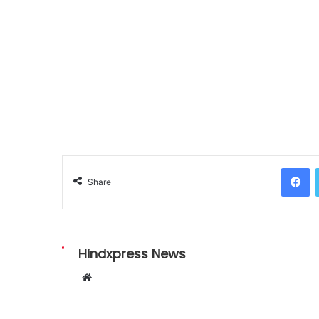
Facebook
Share
Hindxpress News
W
e
b