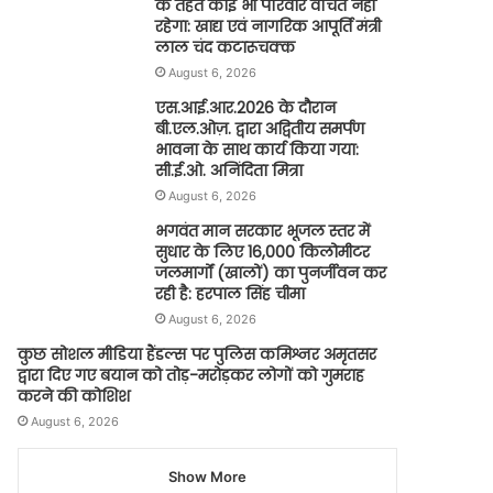
के तहत कोई भी परिवार वंचित नहीं
रहेगा: खाद्य एवं नागरिक आपूर्ति मंत्री
लाल चंद कटारूचक्क
August 6, 2026
एस.आई.आर.2026 के दौरान
बी.एल.ओज़. द्वारा अद्वितीय समर्पण
भावना के साथ कार्य किया गया:
सी.ई.ओ. अनिंदिता मित्रा
August 6, 2026
भगवंत मान सरकार भूजल स्तर में
सुधार के लिए 16,000 किलोमीटर
जलमार्गों (खालों) का पुनर्जीवन कर
रही है: हरपाल सिंह चीमा
August 6, 2026
कुछ सोशल मीडिया हैंडल्स पर पुलिस कमिश्नर अमृतसर
द्वारा दिए गए बयान को तोड़-मरोड़कर लोगों को गुमराह
करने की कोशिश
August 6, 2026
Show More