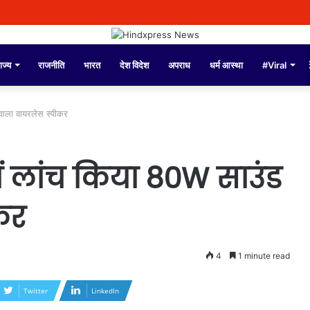
ंडल्स पर पुलिस कमिश्नर अमृतसर द्वारा दिए गए बयान को तोड़-मरोड़कर लोगों को गुमराह करने क
ाज्य
राजनीति
भारत
देश विदेश
अपराध
धर्म आस्था
#Viral
वाला वायरलेस स्पीकर
ें लांच किया 80W साउंड
कर
4
1 minute read
Twitter
LinkedIn