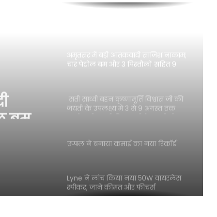
नोटबंदी की तरह ही है E20; दावे बड़े पर
सबूत कोई नहीं: अमन अरोड़ा
अमृतसर में बड़ी आतंकवादी साजिश नाकाम;
चार पेट्रोल बम और 3 पिस्तौलों सहित 9
गिरफ्तार
दी
सती साध्वी बहन कृष्णामूर्ति विश्वास जी की
ोल बम
जयंती के उपलक्ष्य में 3 से 9 अगस्त तक
गुरुदेव श्री स्वामी विश्वास जी के आशीर्वाद
गिरफ्तार
एप्पल ने बनाया कमाई का नया रिकॉर्ड
Lyne ने लांच किया नया 50W वायरलेस
स्पीकर, जानें कीमत और फीचर्स