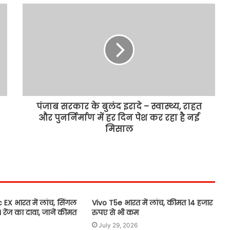
एस.आई.आर.2026 के दौरान बी.एल.ओज़.
द्वारा अद्वितीय समर्पण भावना के साथ कार्य
किया गया: सी.ई.ओ. अनिंदिता मित्रा
भगवंत मान सरकार भूजल स्तर में सुधार के
लिए 16,000 किलोमीटर जलमार्गों (खालों)
का पुनर्जीवन कर रही है: हरपाल सिंह चीमा
6000mAH बैटरी और 50MP कैमरा के
पंजाब सरकार के बुलंद इरादे – स्वास्थ्य, राहत
साथ Samsung Galaxy F70 Pro 5G
और पुनर्निर्माण में हर दिन पेश कर रहा है नई
भारत में लांच
मिसाल
ई-20 पेट्रोल से वाहनों के नुकसान का मुद्दा
पंजाब विधानसभा में गूंजा
जुलाई में ऑटो कंपनियों का दमदार प्रदर्शन,
बना डाले बिक्री के नए रिकॉर्ड
 EX भारत में लांच, सिंगल
Vivo T5e भारत में लांच, कीमत 14 हजार
M रेंज का दावा, जानें कीमत
रुपए से भी कम
July 29, 2026