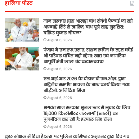
हालिया पोस्ट
मान सरकार द्वारा भाखड़ा बांध संबंधी फैलाई जा रही
अफ़वाहें सिरे से खारिज़, बांध पूरी तरह सुरक्षित:
बरिंदर कुमार गोयल*
August 6, 2026
पंजाब में एन.एफ.एस.ए. राशन स्कीम के तहत कोई
भी परिवार वंचित नहीं रहेगा: खाद्य एवं नागरिक
आपूर्ति मंत्री लाल चंद कटारूचक्क
August 6, 2026
एस.आई.आर.2026 के दौरान बी.एल.ओज़. द्वारा
अद्वितीय समर्पण भावना के साथ कार्य किया गया:
सी.ई.ओ. अनिंदिता मित्रा
August 6, 2026
भगवंत मान सरकार भूजल स्तर में सुधार के लिए
16,000 किलोमीटर जलमार्गों (खालों) का
पुनर्जीवन कर रही है: हरपाल सिंह चीमा
August 6, 2026
कुछ सोशल मीडिया हैंडल्स पर पुलिस कमिश्नर अमृतसर द्वारा दिए गए