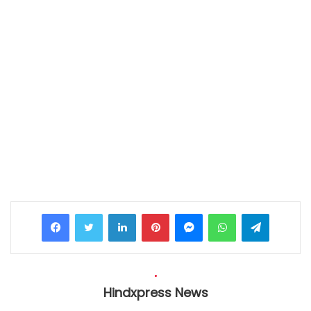
Facebook
Twitter
LinkedIn
Pinterest
Messenger
WhatsApp
Telegram
Hindxpress News