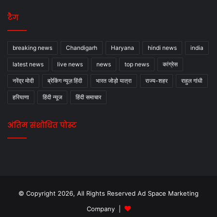
टैग
breaking news
Chandigarh
Haryana
hindi news
india
latest news
live news
news
top news
कांग्रेस
नरेंद्र मोदी
ब्रेकिंग न्यूज़ हिंदी
भारत जोड़ो यात्रा
राज्य-शहर
राहुल गांधी
हरियाणा
हिंदी न्यूज
हिंदी समाचार
अंतिम संशोधित पोस्ट
© Copyright 2026, All Rights Reserved Ad Space Marketing
Company |