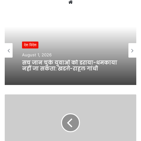
W
e
b
s
i
t
देश विदेश
e
August 1, 2026
सच जान चुके युवाओं को डराया-धमकाया
नहीं जा सकता: खडग़े-राहुल गांधी