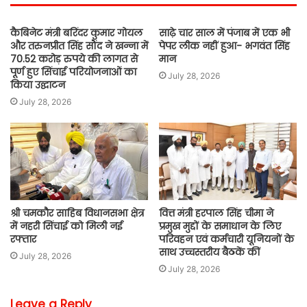
कैबिनेट मंत्री बरिंदर कुमार गोयल
साढ़े चार साल में पंजाब में एक भी
और तरुनप्रीत सिंह सौंद ने खन्ना में
पेपर लीक नहीं हुआ- भगवंत सिंह
70.52 करोड़ रुपये की लागत से
मान
पूर्ण हुए सिंचाई परियोजनाओं का
July 28, 2026
किया उद्घाटन
July 28, 2026
श्री चमकौर साहिब विधानसभा क्षेत्र
वित्त मंत्री हरपाल सिंह चीमा ने
में नहरी सिंचाई को मिली नई
प्रमुख मुद्दों के समाधान के लिए
रफ्तार
परिवहन एवं कर्मचारी यूनियनों के
साथ उच्चस्तरीय बैठकें कीं
July 28, 2026
July 28, 2026
Leave a Reply