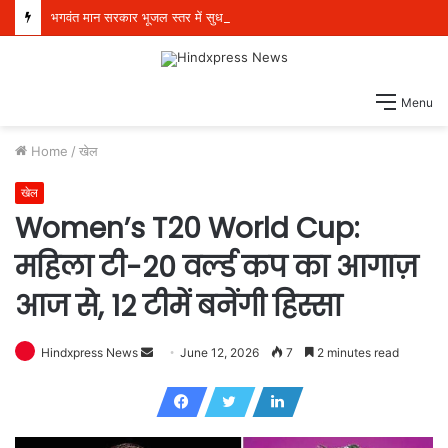
भगवंत मान सरकार भूजल स्तर में सुधार के लिए 16,000 किलोमीटर जलमार्गों (खालों) का पुनर्जीवन कर रही है: हरपाल सिंह चीमा
Menu
Home
/
खेल
खेल
Women’s T20 World Cup:
महिला टी-20 वर्ल्ड कप का आगाज़
आज से, 12 टीमें बनेंगी हिस्सा
Hindxpress News
S
June 12, 2026
7
2 minutes read
e
n
d