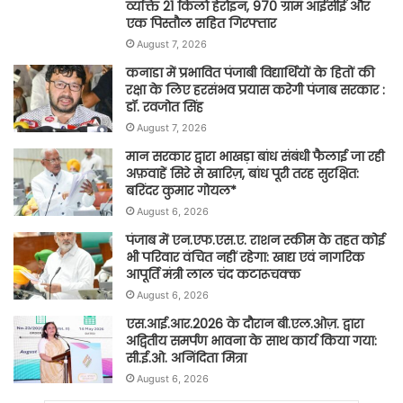
व्यक्ति 21 किलो हेरोइन, 970 ग्राम आईसीई और
एक पिस्तौल सहित गिरफ्तार
August 7, 2026
कनाडा में प्रभावित पंजाबी विद्यार्थियों के हितों की
रक्षा के लिए हरसंभव प्रयास करेगी पंजाब सरकार :
डॉ. रवजोत सिंह
August 7, 2026
मान सरकार द्वारा भाखड़ा बांध संबंधी फैलाई जा रही
अफ़वाहें सिरे से खारिज़, बांध पूरी तरह सुरक्षित:
बरिंदर कुमार गोयल*
August 6, 2026
पंजाब में एन.एफ.एस.ए. राशन स्कीम के तहत कोई
भी परिवार वंचित नहीं रहेगा: खाद्य एवं नागरिक
आपूर्ति मंत्री लाल चंद कटारूचक्क
August 6, 2026
एस.आई.आर.2026 के दौरान बी.एल.ओज़. द्वारा
अद्वितीय समर्पण भावना के साथ कार्य किया गया:
सी.ई.ओ. अनिंदिता मित्रा
August 6, 2026