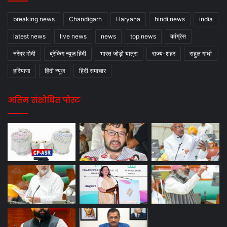
breaking news
Chandigarh
Haryana
hindi news
india
latest news
live news
news
top news
कांग्रेस
नरेंद्र मोदी
ब्रेकिंग न्यूज़ हिंदी
भारत जोड़ो यात्रा
राज्य-शहर
राहुल गांधी
हरियाणा
हिंदी न्यूज
हिंदी समाचार
अंतिम संशोधित पोस्ट