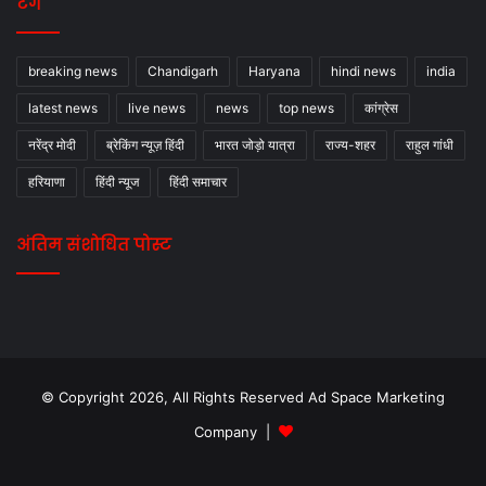
टैग
breaking news
Chandigarh
Haryana
hindi news
india
latest news
live news
news
top news
कांग्रेस
नरेंद्र मोदी
ब्रेकिंग न्यूज़ हिंदी
भारत जोड़ो यात्रा
राज्य-शहर
राहुल गांधी
हरियाणा
हिंदी न्यूज
हिंदी समाचार
अंतिम संशोधित पोस्ट
© Copyright 2026, All Rights Reserved Ad Space Marketing
Company |