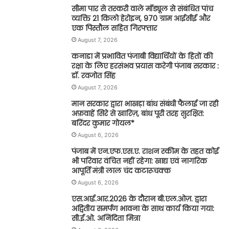
सीमा पार से तस्करी वाले मॉड्यूल से संबंधित पांच
व्यक्ति 21 किलो हेरोइन, 970 ग्राम आईसीई और
एक पिस्तौल सहित गिरफ्तार
August 7, 2026
कनाडा में प्रभावित पंजाबी विद्यार्थियों के हितों की
रक्षा के लिए हरसंभव प्रयास करेगी पंजाब सरकार :
डॉ. रवजोत सिंह
August 7, 2026
मान सरकार द्वारा भाखड़ा बांध संबंधी फैलाई जा रही
अफ़वाहें सिरे से खारिज़, बांध पूरी तरह सुरक्षित:
बरिंदर कुमार गोयल*
August 6, 2026
पंजाब में एन.एफ.एस.ए. राशन स्कीम के तहत कोई
भी परिवार वंचित नहीं रहेगा: खाद्य एवं नागरिक
आपूर्ति मंत्री लाल चंद कटारूचक्क
August 6, 2026
एस.आई.आर.2026 के दौरान बी.एल.ओज़. द्वारा
अद्वितीय समर्पण भावना के साथ कार्य किया गया:
सी.ई.ओ. अनिंदिता मित्रा