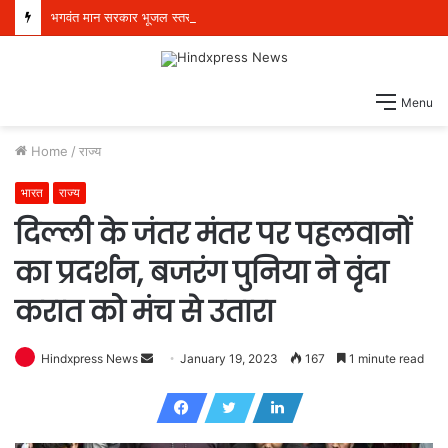
भगवंत मान सरकार भूजल स्तर में सुधार के लिए 16,000 किलोमीटर जलमार्गों (खालों) का पुनर्जीवन कर रही है: हरपाल सिंह चीमा
Menu
Home
/
राज्य
भारत
राज्य
दिल्ली के जंतर मंतर पर पहलवानों
का प्रदर्शन, बजरंग पुनिया ने वृंदा
करात को मंच से उतारा
Hindxpress News
S
January 19, 2023
167
1 minute read
e
n
d